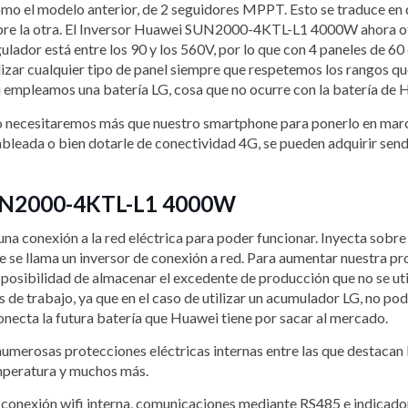
el modelo anterior, de 2 seguidores MPPT. Esto se traduce en qu
sobre la otra. El Inversor Huawei SUN2000-4KTL-L1 4000W ahora o
egulador está entre los 90 y los 560V, por lo que con 4 paneles de 6
tilizar cualquier tipo de panel siempre que respetemos los rangos 
i empleamos una batería LG, cosa que no ocurre con la batería de 
la no necesitaremos más que nuestro smartphone para ponerlo en mar
cableada o bien dotarle de conectividad 4G, se pueden adquirir s
 SUN2000-4KTL-L1 4000W
onexión a la red eléctrica para poder funcionar. Inyecta sobre la
e se llama un inversor de conexión a red. Para aumentar nuestra p
 posibilidad de almacenar el excedente de producción que no se utili
de trabajo, ya que en el caso de utilizar un acumulador LG, no pod
 conecta la futura batería que Huawei tiene por sacar al mercado.
sas protecciones eléctricas internas entre las que destacan la p
emperatura y muchos más.
xión wifi interna, comunicaciones mediante RS485 e indicadores 