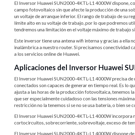
El Inversor Huawei SUN2000-4KTL-L1 4000W dispone, como 
campo fotovoltaico sin que afecte la producción de una 
un voltaje de arranque inferior. El rango de trabajo de su r
límite alto en su voltaje de trabajo, por lo que podremos u
tendremos una limitación en el voltaje máximo de trabajo s
Este inversor tiene una antena wifi interna y gracias a el
inalámbrica a nuestro router. Si precisamos conectividad 
a los servicios online de Huawei.
Aplicaciones del Inversor Huawei
El Inversor Huawei SUN2000-4KTL-L1 4000W precisa de una c
conectados son capaces de generar en tiempo real. Es lo qu
ajusta a las horas de la producción fotovoltaica, tenemos la
que ser especialmente cuidadoso con las tensiones máximas 
restricción no la tenemos si se no se usa batería, o bien se
El Inversor Huawei SUN2000-4KTL-L1 4000W incorpora numero
cortocircuitos, sobrecorriente, sobrevoltaje, exceso de t
El Inversor Huawei SUN2000-4KTL-L1 4000W dispone de cone