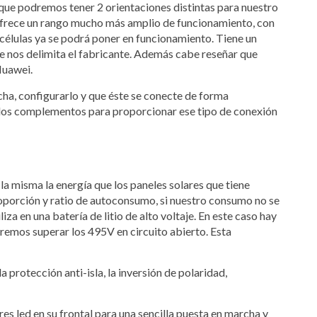
e podremos tener 2 orientaciones distintas para nuestro
frece un rango mucho más amplio de funcionamiento, con
0 células ya se podrá poner en funcionamiento. Tiene un
que nos delimita el fabricante. Además cabe reseñar que
Huawei.
cha, configurarlo y que éste se conecte de forma
endos complementos para proporcionar ese tipo de conexión
 misma la energía que los paneles solares que tiene
roporción y ratio de autoconsumo, si nuestro consumo no se
za en una batería de litio de alto voltaje. En este caso hay
remos superar los 495V en circuito abierto. Esta
rotección anti-isla, la inversión de polaridad,
led en su frontal para una sencilla puesta en marcha y