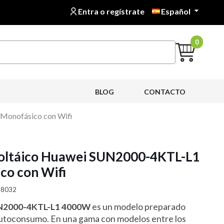
Entra o regístrate
Español

0
BLOG
CONTACTO
Monofásico con Wifi
voltáico Huawei SUN2000-4KTL-L1
co con Wifi
938032
N2000-4KTL-L1 4000W
es un modelo preparado
autoconsumo. En una gama con modelos entre los