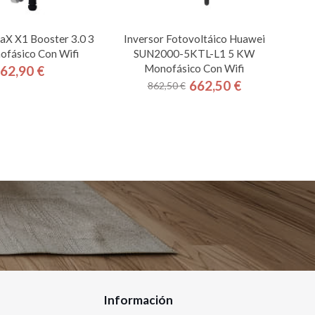
laX X1 Booster 3.0 3
Inversor Fotovoltáico Huawei
fásico Con Wifi
SUN2000-5KTL-L1 5 KW
Monofásico Con Wifi
62,90 €
Precio
662,50 €
862,50 €
Precio
Precio
base
Información