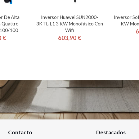
r De Alta
Inversor Huawei SUN2000-
Inversor So
n Quattro
3KTL-L1 3 KW Monofásico Con
KW Mono
100/100
Wifi
6
0 €
603,90 €
cio
Precio
Contacto
Destacados