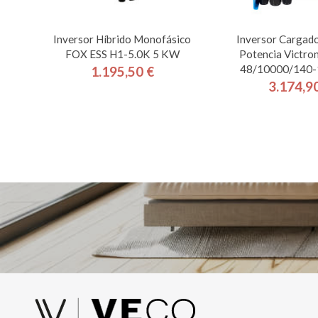
Inversor Híbrido Monofásico
Inversor Cargado
FOX ESS H1-5.0K 5 KW
Potencia Victro
48/10000/140-
1.195,50 €
Precio
3.174,9
Pre