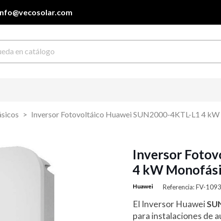
info@vecosolar.com
ásicos
Inversor Fotovoltáico Huawei SUN2000-4KTL-L1 4 kW 
Inversor Foto
4 kW Monofási
Huawei
Referencia: FV-10
El Inversor Huawei
SU
para instalaciones de 