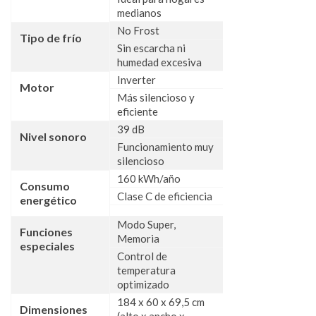
medianos
No Frost
Tipo de frío
Sin escarcha ni
humedad excesiva
Inverter
Motor
Más silencioso y
eficiente
39 dB
Nivel sonoro
Funcionamiento muy
silencioso
160 kWh/año
Consumo
Clase C de eficiencia
energético
Modo Super,
Funciones
Memoria
especiales
Control de
temperatura
optimizado
184 x 60 x 69,5 cm
Dimensiones
(alto x ancho x