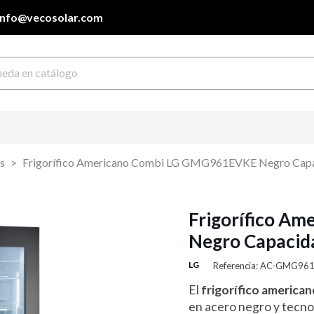
info@vecosolar.com
s
Frigorífico Americano Combi LG GMG961EVKE Negro Capac
Frigorífico A
Negro Capacida
LG
Referencia: AC-GMG96
El
frigorífico americ
en acero negro y tecno