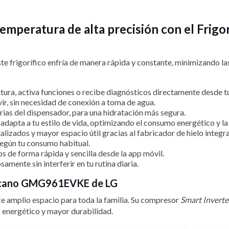
temperatura de alta precisión con el Fr
este frigorífico enfría de manera rápida y constante, minimizando 
atura, activa funciones o recibe diagnósticos directamente desde t
rvir, sin necesidad de conexión a toma de agua.
rias del dispensador, para una hidratación más segura.
se adapta a tu estilo de vida, optimizando el consumo energético y 
talizados y mayor espacio útil gracias al fabricador de hielo integr
egún tu consumo habitual.
os de forma rápida y sencilla desde la app móvil.
samente sin interferir en tu rutina diaria.
ericano GMG961EVKE de LG
ece amplio espacio para toda la familia. Su compresor
Smart Invert
 energético y mayor durabilidad.