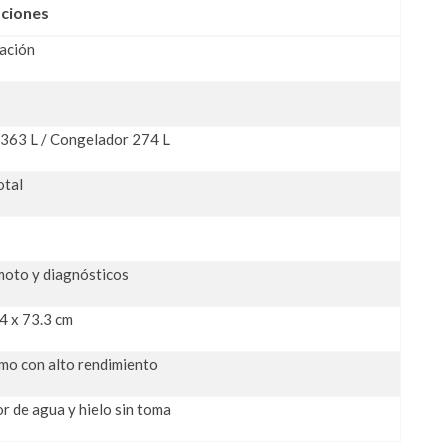
aciones
lación
 363 L / Congelador 274 L
otal
moto y diagnósticos
4 x 73.3 cm
mo con alto rendimiento
r de agua y hielo sin toma