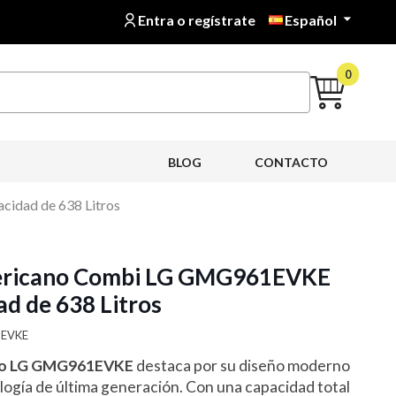
Entra o regístrate
Español

0
BLOG
CONTACTO
idad de 638 Litros
mericano Combi LG GMG961EVKE
d de 638 Litros
1EVKE
ano LG GMG961EVKE
destaca por su diseño moderno
logía de última generación. Con una capacidad total