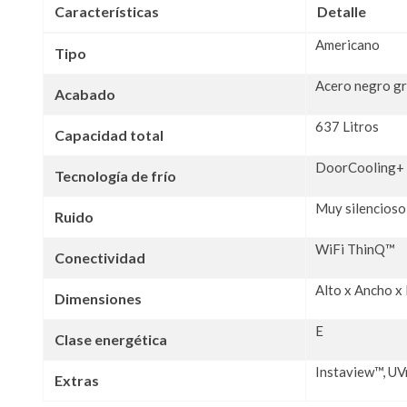
Características
Detalle
Americano
Tipo
Acero negro gr
Acabado
637 Litros
Capacidad total
DoorCooling+ /
Tecnología de frío
Muy silencioso
Ruido
WiFi ThinQ™
Conectividad
Alto x Ancho x
Dimensiones
E
Clase energética
Instaview™, UV
Extras