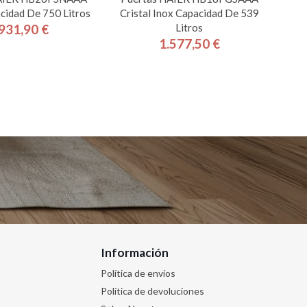
cidad De 750 Litros
Cristal Inox Capacidad De 539
Litros
931,90 €
Precio
1.577,50 €
Precio
Información
Política de envíos
Política de devoluciones