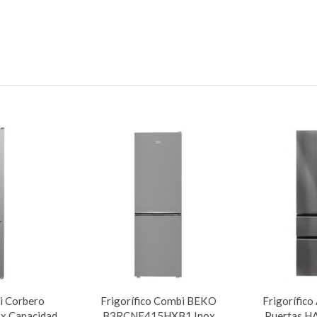
i Corbero
Frigorífico Combi BEKO
Frigorífic
 Capacidad
B3RCNE415HXB1 Inox
Puertas 