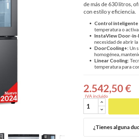
de más de 630 litros, o
con estilo y eficiencia.
Control inteligente
temperatura o activa
InstaView Door-in

necesidad de abrir la 
DoorCooling+
: Un 
homogénea, mantenie
Linear Cooling
: Tec
temperatura para cons
2.542,50 €
IVA incluido
¿Tienes alguna du