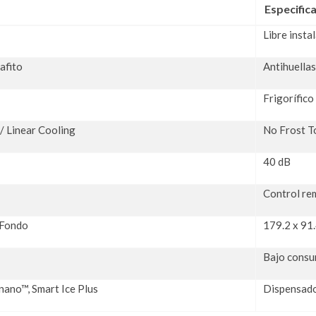
Especific
Libre insta
afito
Antihuellas
Frigorífico
 Linear Cooling
No Frost T
40 dB
Control re
 Fondo
179.2 x 91.
Bajo consu
nano™, Smart Ice Plus
Dispensado