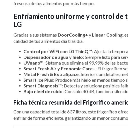
frescura de tus alimentos por más tiempo.
Enfriamiento uniforme y control de 
LG
Gracias a sus sistemas
DoorCooling+
y
Linear Cooling
, 
calidad de tus alimentos día tras día.
Control por WiFi con LG ThinQ™
: Ajusta la temper
Dispensador de agua y hielo
: Siempre listo para se
UVnano™
: Sistema que elimina el 99,99% de las bacte
Smart Fresh Air y Economic Care+
: El frigorífico 
Metal Fresh & ExtraSpace
: Interior con detalles me
Smart Ice Plus
: Produce más hielo en menos tiempo s
Smart Diagnosis™
: Detecta y soluciona posibles fall
Bajo nivel de ruido
: Con solo 40 dB, funciona silencio
Ficha técnica resumida del Frigorífico am
Con una capacidad total de 637 litros, este frigorífico ofr
enfriar de forma eficiente, garantizando un menor consumo