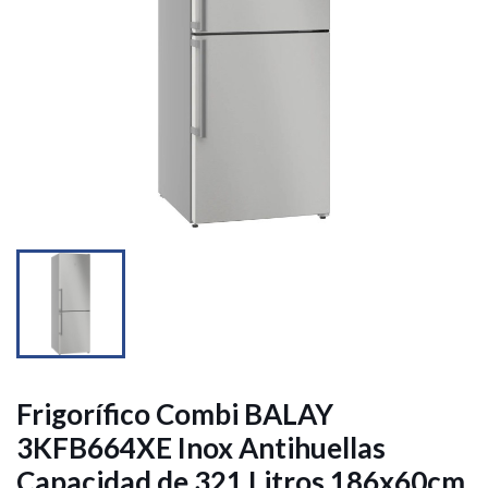


Frigorífico Combi BALAY
3KFB664XE Inox Antihuellas
Capacidad de 321 Litros 186x60cm