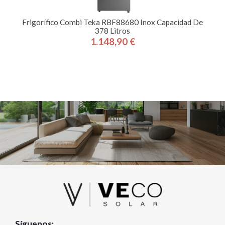
Frigorífico Combi Teka RBF88680 Inox Capacidad De
378 Litros
1.148,90 €
Precio
Síguenos: