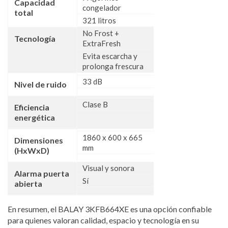
Capacidad
congelador
total
321 litros
No Frost +
Tecnología
ExtraFresh
Evita escarcha y
prolonga frescura
33 dB
Nivel de ruido
Clase B
Eficiencia
energética
1860 x 600 x 665
Dimensiones
mm
(HxWxD)
Visual y sonora
Alarma puerta
Sí
abierta
En resumen, el BALAY 3KFB664XE es una opción confiable
para quienes valoran calidad, espacio y tecnología en su