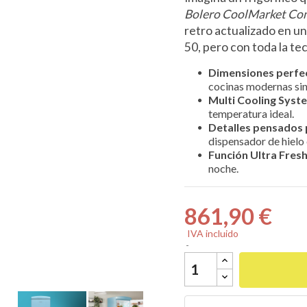
Bolero CoolMarket Com
retro actualizado en un
50, pero con toda la tec
Dimensiones perfe

cocinas modernas sin
Multi Cooling Syst
temperatura ideal.
Detalles pensados 
dispensador de hielo
Función Ultra Fres
noche.
861,90 €
IVA incluido