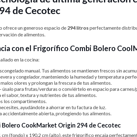
94 de Cecotec
ho ofrece un generoso espacio de
294 litros
perfectamente distribui
ervación de alimentos.
ncia con el Frigorífico Combi Bolero Coo
aliado en la cocina:
descongelado manual. Tus alimentos se mantienen frescos sin acumul
nevera y congelador, manteniendo la humedad y temperatura perfe
s malos olores y prolongan la frescura de tus alimentos.
 - úsalo para frutas/verduras o conviértelo en espacio para carnes
el sabor, textura y nutrientes de tus alimentos.
dos los compartimentos.
ecesites, ayudándote a ahorrar en tu factura de luz.
eda accidentalmente abierta, protegiendo tus alimentos.
bi Bolero CookMarket Origin 294 de Cecotec
cm (fondo) x 190.2 cm (alto), este frigorífico encaja perfectamen