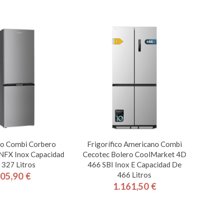
ico Combi Corbero
Frigorífico Americano Combi
FX Inox Capacidad
Cecotec Bolero CoolMarket 4D
 327 Litros
466 SBI Inox E Capacidad De
466 Litros
05,90 €
Precio
1.161,50 €
Precio