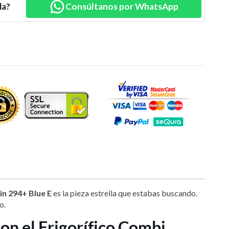
da?
Consúltanos por WhatsApp
n 294+ Blue E
es la pieza estrella que estabas buscando.
o.
on el Frigorífico Combi