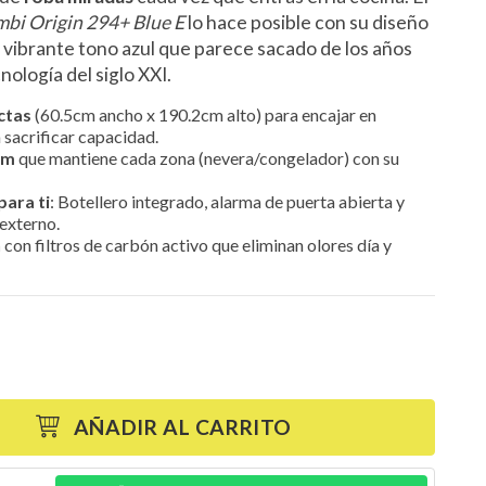
bi Origin 294+ Blue E
lo hace posible con su diseño
 vibrante tono azul que parece sacado de los años
nología del siglo XXI.
ctas
(60.5cm ancho x 190.2cm alto) para encajar en
 sacrificar capacidad.
em
que mantiene cada zona (nevera/congelador) con su
para ti
: Botellero integrado, alarma de puerta abierta y
 externo.
h
con filtros de carbón activo que eliminan olores día y
AÑADIR AL CARRITO