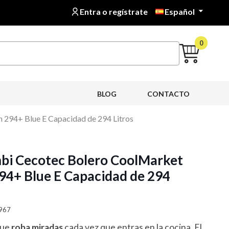
Entra o regístrate
Español

0
BLOG
CONTACTO
 294+ Blue E Capacidad de 294 Litros
mbi Cecotec Bolero CoolMarket
94+ Blue E Capacidad de 294
1967
que
roba miradas
cada vez que entras en la cocina. El