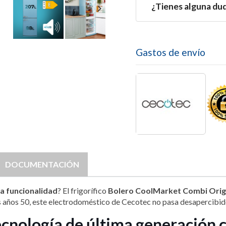
¿Tienes alguna du

Gastos de envío
DOCUMENTACIÓN
ma funcionalidad
? El frigorífico
Bolero CoolMarket Combi Origi
cos años 50, este electrodoméstico de Cecotec no pasa desapercibid
cnología de última generación c