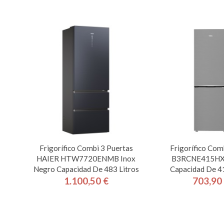
Frigorífico Combi 3 Puertas
Frigorífico Co
HAIER HTW7720ENMB Inox
B3RCNE415HX
Negro Capacidad De 483 Litros
Capacidad De 41
1.100,50 €
703,90
Precio
Pre