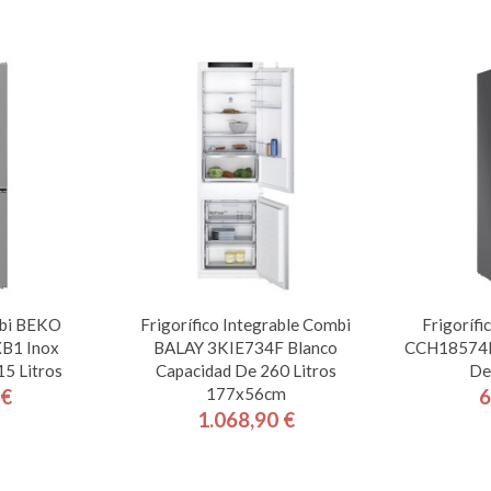
mbi BEKO
Frigorífico Integrable Combi
Frigoríf
B1 Inox
BALAY 3KIE734F Blanco
CCH18574N
5 Litros
Capacidad De 260 Litros
De
177x56cm
 €
6
cio
1.068,90 €
Precio