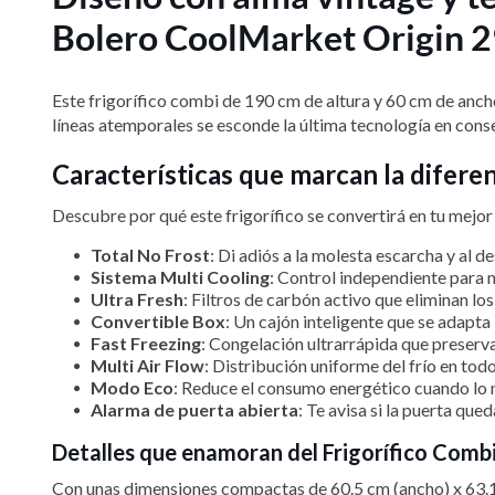
Bolero CoolMarket Origin 2
Este frigorífico combi de 190 cm de altura y 60 cm de anc
líneas atemporales se esconde la última tecnología en cons
Características que marcan la difere
Descubre por qué este frigorífico se convertirá en tu mejor 
Total No Frost
: Di adiós a la molesta escarcha y al 
Sistema Multi Cooling
: Control independiente para 
Ultra Fresh
: Filtros de carbón activo que eliminan lo
Convertible Box
: Un cajón inteligente que se adapta
Fast Freezing
: Congelación ultrarrápida que preserva 
Multi Air Flow
: Distribución uniforme del frío en to
Modo Eco
: Reduce el consumo energético cuando lo n
Alarma de puerta abierta
: Te avisa si la puerta qu
Detalles que enamoran del Frigorífico Com
Con unas dimensiones compactas de 60.5 cm (ancho) x 63.1 