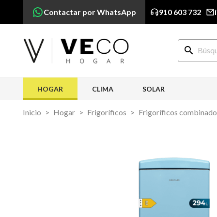
Contactar por WhatsApp
910 603 732
search
HOGAR
CLIMA
SOLAR
Inicio
Hogar
Frigoríficos
Frigoríficos combinado