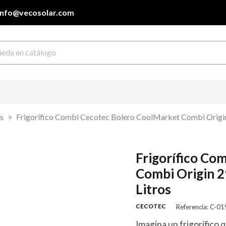
info@vecosolar.com
s
Frigorífico Combi Cecotec Bolero CoolMarket Combi Origin
Frigorífico Co
Combi Origin 2
Litros
CECOTEC
Referencia: C-0
Imagina un frigorífico 