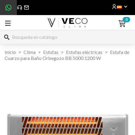
0
search
Inicio
Clima
Estufas
Estufas eléctricas
Estufa de
Cuarzo para Baño Orbegozo BB 5000 1200 W

