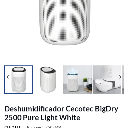




Deshumidificador Cecotec BigDry
2500 Pure Light White
CECOTEC
Referencia: C-05604