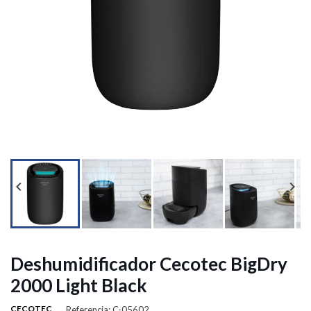




Deshumidificador Cecotec BigDry
2000 Light Black
CECOTEC
Referencia: C-05602