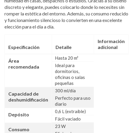
humedad en casas, despachos o estudios. Gracias a su diseño
discreto y elegante, puedes colocarlo donde lo necesites sin
romper la estética del entorno. Además, su consumo reducido
y funcionamiento silencioso lo convierten en una excelente
elección para el día a día.
Información
Especificación
Detalle
adicional
Hasta 20 m²
Área
Ideal para
recomendada
dormitorios,
oficinas o salas
pequeñas
300 ml/día
Capacidad de
Perfecto para uso
deshumidificación
diario
0,6 L (extraíble)
Depósito
Fácil vaciado
23 W
Consumo