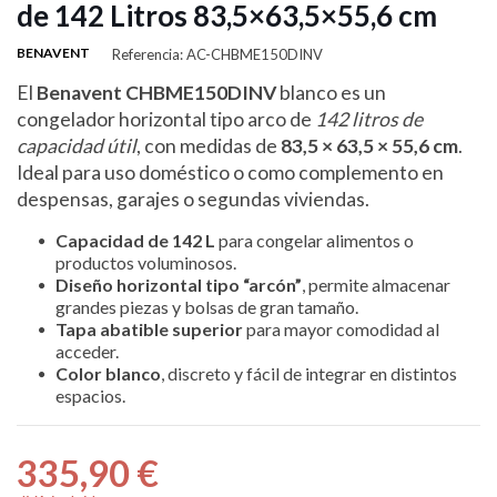
de 142 Litros 83,5×63,5×55,6 cm
BENAVENT
Referencia: AC-CHBME150DINV
El
Benavent CHBME150DINV
blanco es un
congelador horizontal tipo arco de
142 litros de
capacidad útil
, con medidas de
83,5 × 63,5 × 55,6 cm
.
Ideal para uso doméstico o como complemento en
despensas, garajes o segundas viviendas.
Capacidad de 142 L
para congelar alimentos o
productos voluminosos.
Diseño horizontal tipo “arcón”
, permite almacenar
grandes piezas y bolsas de gran tamaño.
Tapa abatible superior
para mayor comodidad al
acceder.
Color blanco
, discreto y fácil de integrar en distintos
espacios.
335,90 €