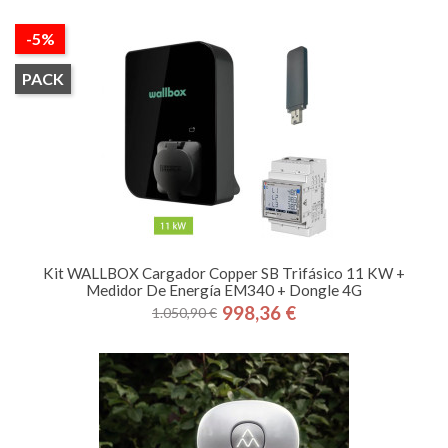
-5%
PACK
Kit WALLBOX Cargador Copper SB Trifásico 11 KW +
Medidor De Energía EM340 + Dongle 4G
998,36 €
1.050,90 €
Precio
Precio
base