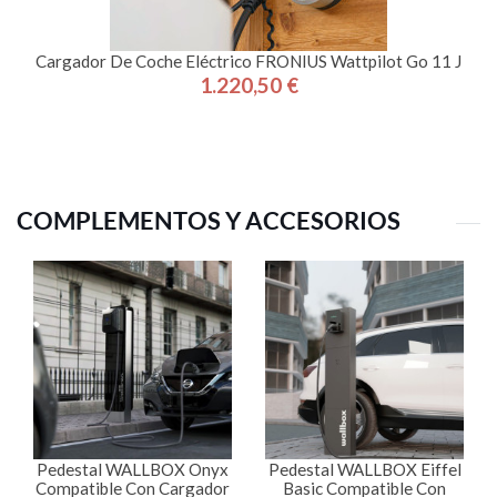
Cargador De Coche Eléctrico FRONIUS Wattpilot Go 11 J
1.220,50 €
Precio
COMPLEMENTOS Y ACCESORIOS
Pedestal WALLBOX Onyx
Pedestal WALLBOX Eiffel
Compatible Con Cargador
Basic Compatible Con