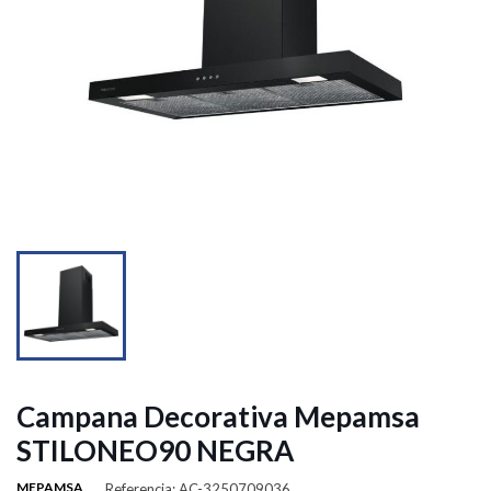


Campana Decorativa Mepamsa
STILONEO90 NEGRA
MEPAMSA
Referencia: AC-3250709036