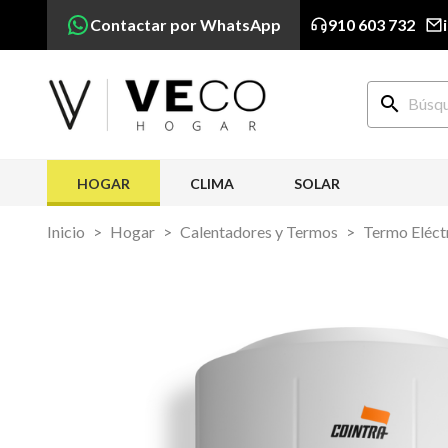
Contactar por WhatsApp
910 603 732
search
HOGAR
CLIMA
SOLAR
Inicio
Hogar
Calentadores y Termos
Termo Eléctr