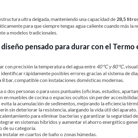
structura ultra delgada, manteniendo una capacidad de
28,5 litro
áticamente para que siempre tengas agua caliente cuando más la nec
ente a modelos tradicionales.
y diseño pensado para durar con el Termo 
ar con precisión la temperatura del agua entre
40 °C y 80 °C
, visu
 identificar rápidamente posibles errores gracias al sistema de d
ta 8 bar, compatible con instalaciones domésticas modernas.
a o dos personas o para usos puntuales (oficinas, estudios, aparta
ión en muebles de cocina o espacios ocultos sin perder accesibilida
 evita la acumulación de sedimentos, mejorando la eficiencia térm
rín sin deteriorar la resistencia, alargando la vida útil del aparato.
 calentamiento para eliminar bacterias y garantizar la seguridad d
ntegrar en sistemas híbridos y aumentar el ahorro energético gener
o de su categoría.
ra instalar en cuartos de baño o zonas húmedas.