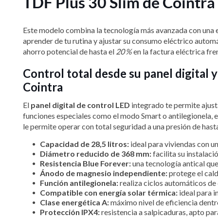
TDF Plus 30 Slim de Cointra
Este modelo combina la tecnología más avanzada con una e
aprender de tu rutina y ajustar su consumo eléctrico autom
ahorro potencial de hasta el
20 %
en la factura eléctrica fr
Control total desde su panel digital 
Cointra
El
panel digital de control LED
integrado te permite ajust
funciones especiales como el modo Smart o antilegionela, e
le permite operar con total seguridad a una presión de has
Capacidad de 28,5 litros:
ideal para viviendas con un
Diámetro reducido de 368 mm:
facilita su instalac
Resistencia Blue Forever:
una tecnología antical que
Ánodo de magnesio independiente:
protege el calde
Función antilegionela:
realiza ciclos automáticos de
Compatible con energía solar térmica:
ideal para i
Clase energética A:
máximo nivel de eficiencia dentr
Protección IPX4:
resistencia a salpicaduras, apto pa