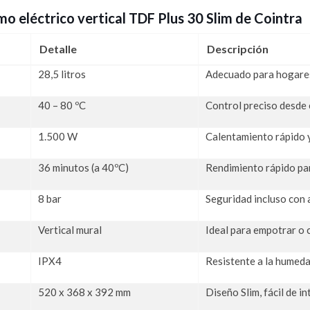
mo eléctrico vertical TDF Plus 30 Slim de Cointra
Detalle
Descripción
28,5 litros
Adecuado para hogares
40 – 80 ºC
Control preciso desde e
1.500 W
Calentamiento rápido 
36 minutos (a 40ºC)
Rendimiento rápido p
8 bar
Seguridad incluso con 
Vertical mural
Ideal para empotrar o 
IPX4
Resistente a la humeda
520 x 368 x 392 mm
Diseño Slim, fácil de i