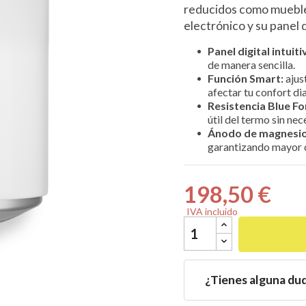
reducidos como muebles
electrónico y su panel 
Panel digital intuiti
de manera sencilla.
Función Smart:
ajus

afectar tu confort dia
Resistencia Blue Fo
útil del termo sin n
Ánodo de magnesio
garantizando mayor d
198,50 €
IVA incluido
¿Tienes alguna du