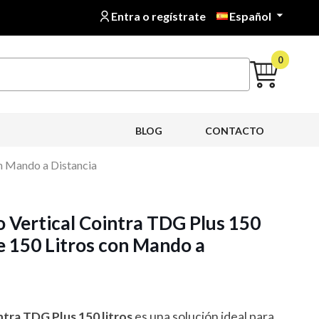
Entra o regístrate
Español

0
BLOG
CONTACTO
n Mando a Distancia
o Vertical Cointra TDG Plus 150
 150 Litros con Mando a
ntra TDG Plus 150 litros
es una solución ideal para