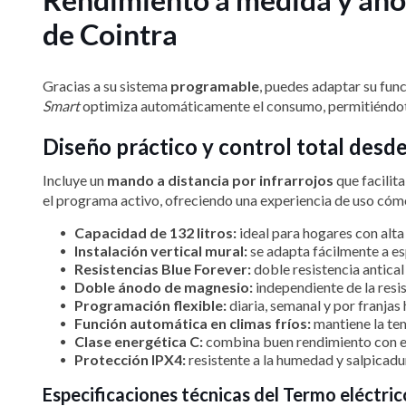
de Cointra
Gracias a su sistema
programable
, puedes adaptar su func
Smart
optimiza automáticamente el consumo, permitiéndote 
Diseño práctico y control total desd
Incluye un
mando a distancia por infrarrojos
que facilita
el programa activo, ofreciendo una experiencia de uso cóm
Capacidad de 132 litros:
ideal para hogares con alta
Instalación vertical mural:
se adapta fácilmente a es
Resistencias Blue Forever:
doble resistencia antical 
Doble ánodo de magnesio:
independiente de la resi
Programación flexible:
diaria, semanal y por franjas
Función automática en climas fríos:
mantiene la te
Clase energética C:
combina buen rendimiento con ef
Protección IPX4:
resistente a la humedad y salpicadu
Especificaciones técnicas del Termo eléctri