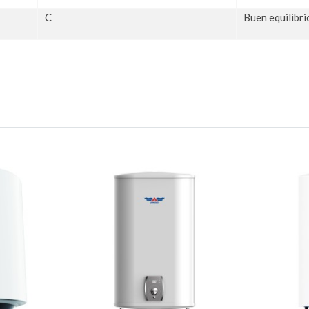
C
Buen equilibr