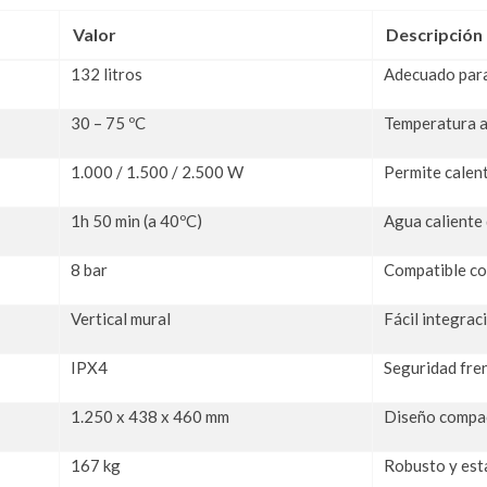
Valor
Descripción
132 litros
Adecuado para
30 – 75 ºC
Temperatura a
1.000 / 1.500 / 2.500 W
Permite calent
1h 50 min (a 40ºC)
Agua caliente
8 bar
Compatible con
Vertical mural
Fácil integrac
IPX4
Seguridad fren
1.250 x 438 x 460 mm
Diseño compac
167 kg
Robusto y est