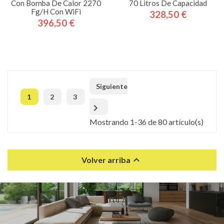
Con Bomba De Calor 2270
70 Litros De Capacidad
Fg/h Con WiFi
328,50 €
Precio
396,50 €
Precio
Siguiente
1
2
3

Mostrando 1-36 de 80 artículo(s)

Volver arriba