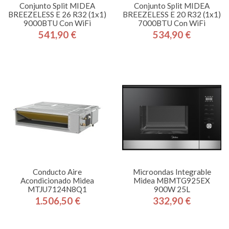
Conjunto Split MIDEA
Conjunto Split MIDEA
BREEZELESS E 26 R32 (1x1)
BREEZELESS E 20 R32 (1x1)
9000BTU Con WiFi
7000BTU Con WiFi
541,90 €
534,90 €
Precio
Precio
Conducto Aire
Microondas Integrable
Acondicionado Midea
Midea MBMTG925EX
MTJU7124N8Q1
900W 25L
1.506,50 €
332,90 €
Precio
Precio