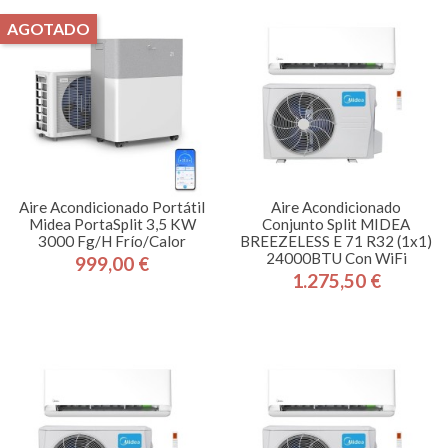
AGOTADO
Aire Acondicionado Portátil
Aire Acondicionado
Midea PortaSplit 3,5 KW
Conjunto Split MIDEA
3000 Fg/h Frío/calor
BREEZELESS E 71 R32 (1x1)
24000BTU Con WiFi
999,00 €
Precio
1.275,50 €
Precio