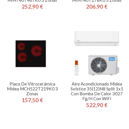
MIH740T467K0 3 Zonas
MIH740T278K0 3 Zonas
252,90 €
206,90 €
Precio
Precio
Placa De Vitrocerámica
Aire Acondicionado Midea
Midea MCH522T219K0 3
Solstice 35(12)N8 Split 1x1
Zonas
Con Bomba De Calor 3027
Fg/h Con WiFi
157,50 €
Precio
522,90 €
Precio