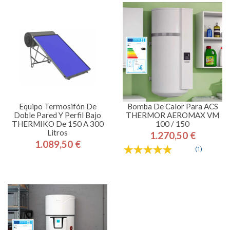
Equipo Termosifón De
Bomba De Calor Para ACS
Doble Pared Y Perfil Bajo
THERMOR AEROMAX VM
THERMIKO De 150 A 300
100 / 150
Litros
1.270,50 €
Precio
1.089,50 €
Precio
(1)