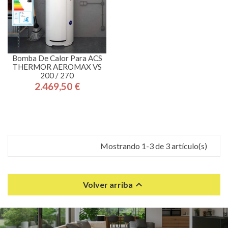
Bomba De Calor Para ACS
THERMOR AEROMAX VS
200 / 270
2.469,50 €
Precio
Mostrando 1-3 de 3 artículo(s)

Volver arriba