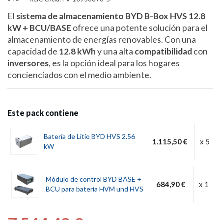
El
sistema de almacenamiento
BYD B-Box HVS 12.8
kW + BCU/BASE
ofrece una potente solución para el
almacenamiento de energías renovables. Con una
capacidad de
12.8
kWh
y una alta
compatibilidad
con
inversores
, es la opción ideal para los hogares
concienciados con el medio ambiente.
Este pack contiene
Batería de Litio BYD HVS 2.56
1.115,50 €
x 5
kW
Módulo de control BYD BASE +
684,90 €
x 1
BCU para batería HVM und HVS