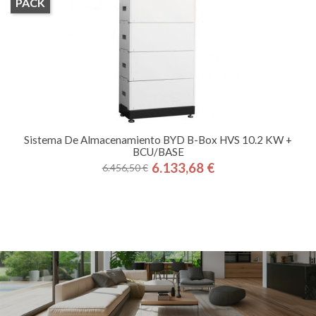
PACK
Sistema De Almacenamiento BYD B-Box HVS 10.2 KW +
BCU/BASE
6.133,68 €
6.456,50 €
Precio
Precio
base