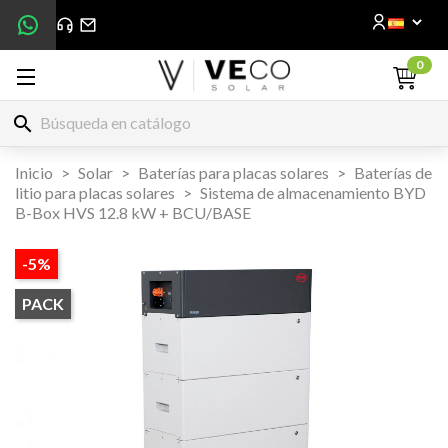
0
search
Inicio
Solar
Baterías para placas solares
Baterías de
litio para placas solares
Sistema de almacenamiento BYD
B-Box HVS 12.8 kW + BCU/BASE
-5%
PACK