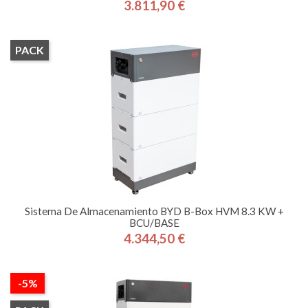
3.811,90 €
Precio
PACK
Sistema De Almacenamiento BYD B-Box HVM 8.3 KW +
BCU/BASE
4.344,50 €
Precio
-5%