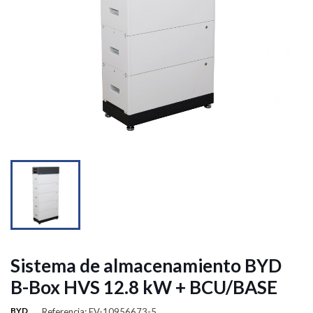


Sistema de almacenamiento BYD
B-Box HVS 12.8 kW + BCU/BASE
BYD
Referencia: FV-10956673-5