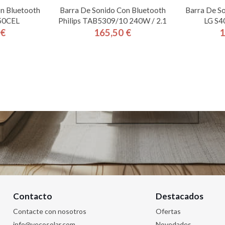
n Bluetooth
Barra De Sonido Con Bluetooth
Barra De S
50CEL
Philips TAB5309/10 240W / 2.1
LG S4
 €
165,50 €
1
cio
Precio
Contacto
Destacados
Contacte con nosotros
Ofertas
info@vecosolar.com
Novedades