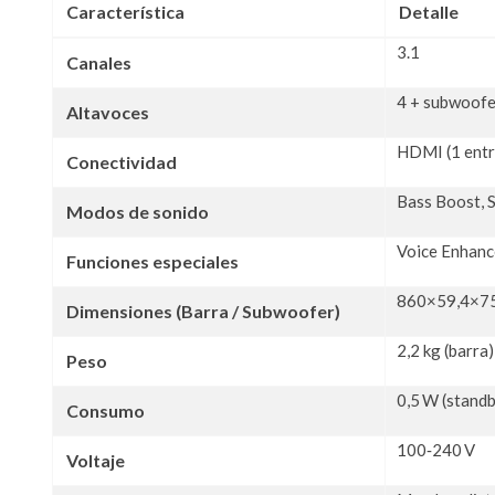
Característica
Detalle
3.1
Canales
4 + subwoofe
Altavoces
HDMI (1 entra
Conectividad
Bass Boost, 
Modos de sonido
Voice Enhanc
Funciones especiales
860×59,4×7
Dimensiones (Barra / Subwoofer)
2,2 kg (barra
Peso
0,5 W (standb
Consumo
100‑240 V
Voltaje