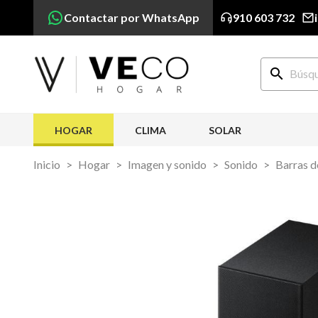
Contactar por WhatsApp
910 603 732
search
HOGAR
CLIMA
SOLAR
Inicio
Hogar
Imagen y sonido
Sonido
Barras d