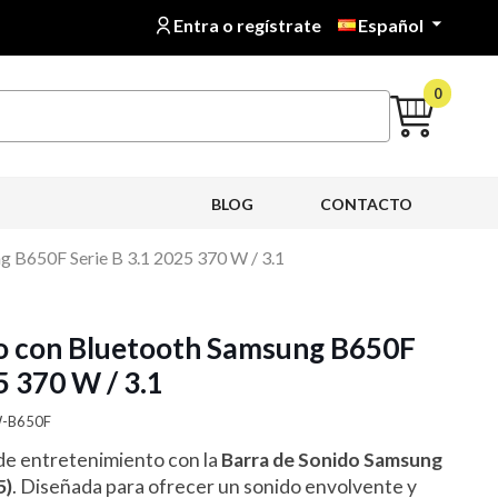
Entra o regístrate
Español

0
BLOG
CONTACTO
g B650F Serie B 3.1 2025 370 W / 3.1
do con Bluetooth Samsung B650F
5 370 W / 3.1
W-B650F
de entretenimiento con la
Barra de Sonido Samsung
5)
. Diseñada para ofrecer un sonido envolvente y