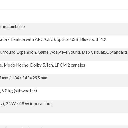
r inalámbrico
da / 1 salida with ARC/CEC), óptica, USB, Bluetooth 4.2
Surround Expansion, Game, Adaptive Sound, DTS Virtual:X, Standard
e, Modo Noche, Dolby 5.1ch, LPCM 2 canales
5 mm / 184×343×295 mm
), 5,0 kg (subwoofer)
y), 24 W / 48 W (operación)