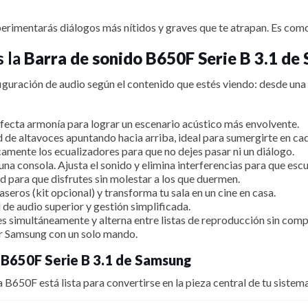
perimentarás diálogos más nítidos y graves que te atrapan. Es como
s la
Barra de sonido B650F Serie B 3.1 de
uración de audio según el contenido que estés viendo: desde una pe
erfecta armonía para lograr un escenario acústico más envolvente.
 de altavoces apuntando hacia arriba, ideal para sumergirte en ca
amente los ecualizadores para que no dejes pasar ni un diálogo.
a consola. Ajusta el sonido y elimina interferencias para que escu
ad para que disfrutes sin molestar a los que duermen.
seros (kit opcional) y transforma tu sala en un cine en casa.
de audio superior y gestión simplificada.
simultáneamente y alterna entre listas de reproducción sin comp
or Samsung con un solo mando.
 B650F Serie B 3.1 de Samsung
la B650F está lista para convertirse en la pieza central de tu siste