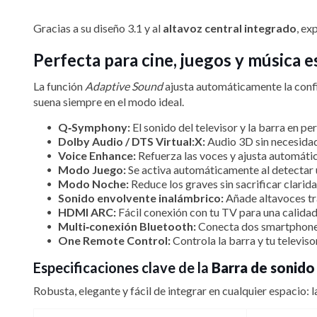
Gracias a su diseño 3.1 y al
altavoz central integrado
, ex
Perfecta para cine, juegos y música e
La función
Adaptive Sound
ajusta automáticamente la config
suena siempre en el modo ideal.
Q‑Symphony:
El sonido del televisor y la barra en p
Dolby Audio / DTS Virtual:X:
Audio 3D sin necesidad
Voice Enhance:
Refuerza las voces y ajusta automátic
Modo Juego:
Se activa automáticamente al detectar un
Modo Noche:
Reduce los graves sin sacrificar clarid
Sonido envolvente inalámbrico:
Añade altavoces tra
HDMI ARC:
Fácil conexión con tu TV para una calidad 
Multi‑conexión Bluetooth:
Conecta dos smartphones 
One Remote Control:
Controla la barra y tu televis
Especificaciones clave de la
Barra de sonido
Robusta, elegante y fácil de integrar en cualquier espacio: 