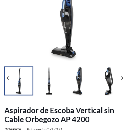




Aspirador de Escoba Vertical sin
Cable Orbegozo AP 4200
Orbegozo
Referencia: O-17371