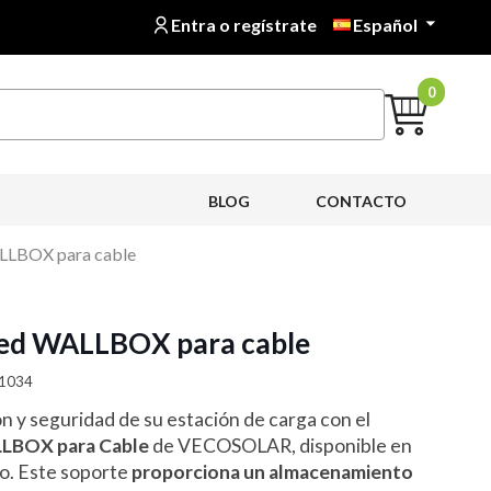
Entra o regístrate
Español

0
BLOG
CONTACTO
LLBOX para cable
red WALLBOX para cable
01034
n y seguridad de su estación de carga con el
LLBOX para Cable
de VECOSOLAR, disponible en
o. Este soporte
proporciona un almacenamiento