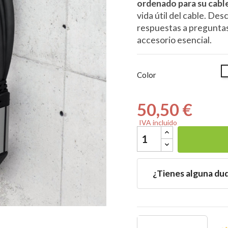
ordenado para su cabl
vida útil del cable. De
respuestas a preguntas
accesorio esencial.

B
Color
50,50 €
IVA incluido
¿Tienes alguna du