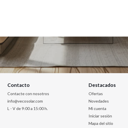
cio
Contacto
Destacados
Contacte con nosotros
Ofertas
info@vecosolar.com
Novedades
L - V de 9:00 a 15:00 h.
Mi cuenta
Iniciar sesión
Mapa del sitio