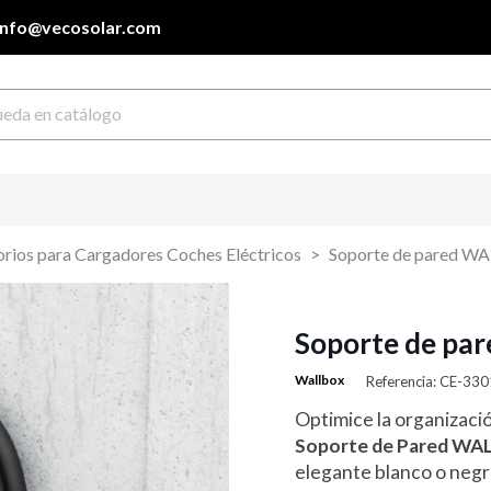
info@vecosolar.com
rios para Cargadores Coches Eléctricos
Soporte de pared WA
Soporte de pa
Wallbox
Referencia: CE-33
Optimice la organizació
Soporte de Pared WA
elegante blanco o negr