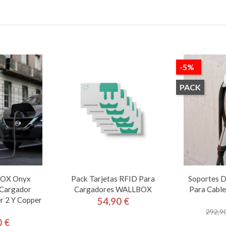
-5%
PACK
BOX Onyx
Pack Tarjetas RFID Para
Soportes 
 Cargador
Cargadores WALLBOX
Para Cable
 2 Y Copper
54,90 €
Precio
292,90
0 €