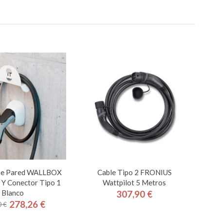
De Pared WALLBOX
Cable Tipo 2 FRONIUS
 Y Conector Tipo 1
Wattpilot 5 Metros
Blanco
307,90 €
Precio
278,26 €
 €
Precio
Precio