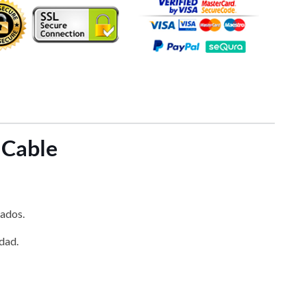
 Cable
tados.
dad.