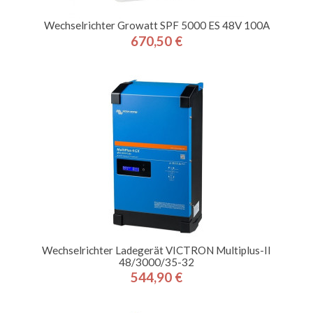
Wechselrichter Growatt SPF 5000 ES 48V 100A
670,50 €
Preis
Wechselrichter Ladegerät VICTRON Multiplus-II
48/3000/35-32
544,90 €
Preis