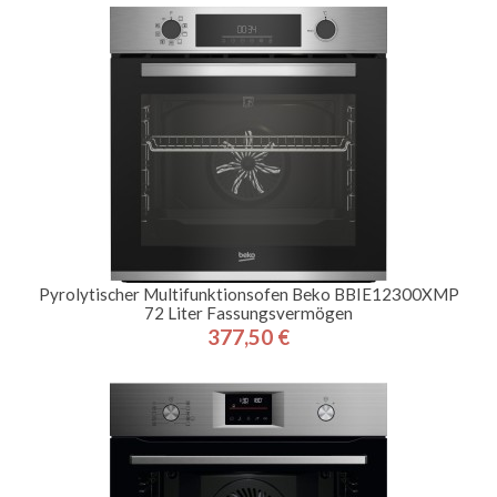
Pyrolytischer Multifunktionsofen Beko BBIE12300XMP
72 Liter Fassungsvermögen
377,50 €
Preis