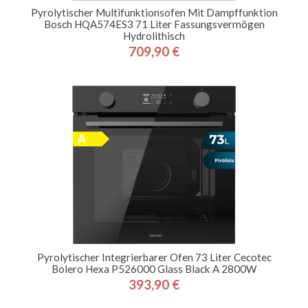
Pyrolytischer Multifunktionsofen Mit Dampffunktion
Bosch HQA574ES3 71 Liter Fassungsvermögen
Hydrolithisch
709,90 €
Preis
Pyrolytischer Integrierbarer Ofen 73 Liter Cecotec
Bolero Hexa P526000 Glass Black A 2800W
393,90 €
Preis