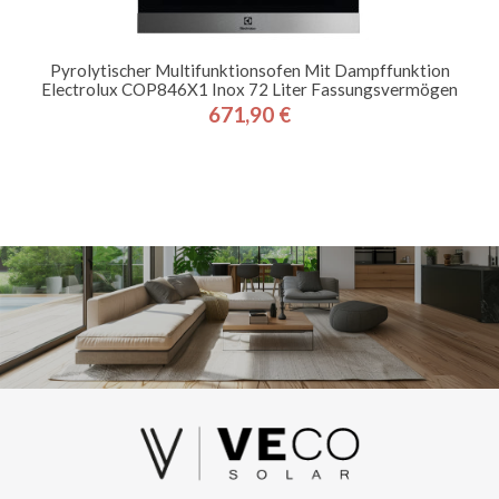
Pyrolytischer Multifunktionsofen Mit Dampffunktion
Electrolux COP846X1 Inox 72 Liter Fassungsvermögen
671,90 €
Preis