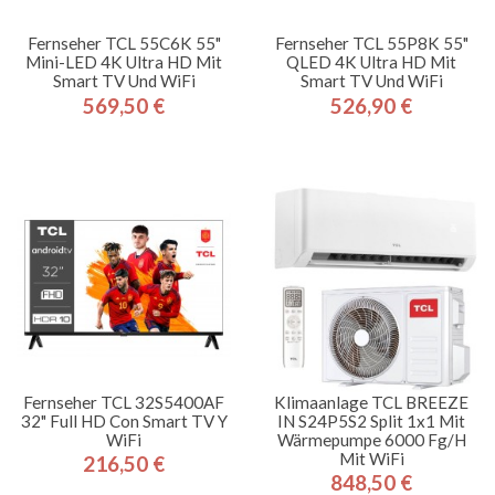
Fernseher TCL 55C6K 55"
Fernseher TCL 55P8K 55"
Mini-LED 4K Ultra HD Mit
QLED 4K Ultra HD Mit
Smart TV Und WiFi
Smart TV Und WiFi
569,50 €
526,90 €
Preis
Preis
Fernseher TCL 32S5400AF
Klimaanlage TCL BREEZE
32" Full HD Con Smart TV Y
IN S24P5S2 Split 1x1 Mit
WiFi
Wärmepumpe 6000 Fg/h
Mit WiFi
216,50 €
Preis
848,50 €
Preis