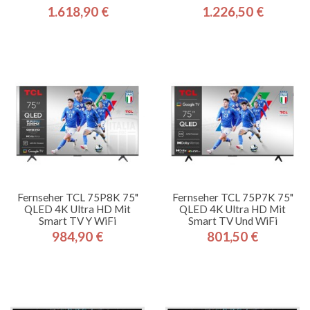
1.618,90 €
1.226,50 €
Preis
Preis
Fernseher TCL 75P8K 75"
Fernseher TCL 75P7K 75"
QLED 4K Ultra HD Mit
QLED 4K Ultra HD Mit
Smart TV Y WiFi
Smart TV Und WiFi
984,90 €
801,50 €
Preis
Preis