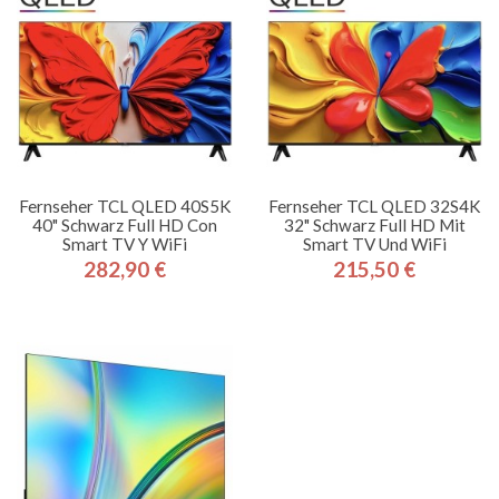
Fernseher TCL QLED 40S5K
Fernseher TCL QLED 32S4K
40" Schwarz Full HD Con
32" Schwarz Full HD Mit
Smart TV Y WiFi
Smart TV Und WiFi
282,90 €
215,50 €
Preis
Preis