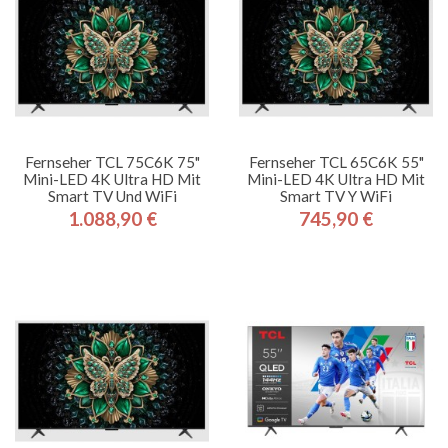
Fernseher TCL 75C6K 75"
Fernseher TCL 65C6K 55"
Mini-LED 4K Ultra HD Mit
Mini-LED 4K Ultra HD Mit
Smart TV Und WiFi
Smart TV Y WiFi
1.088,90 €
745,90 €
Preis
Preis