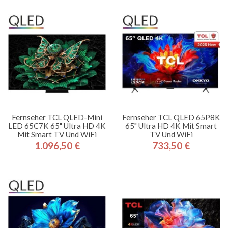
Fernseher TCL QLED-Mini
Fernseher TCL QLED 65P8K
LED 65C7K 65" Ultra HD 4K
65" Ultra HD 4K Mit Smart
Mit Smart TV Und WiFi
TV Und WiFi
1.096,50 €
733,50 €
Preis
Preis