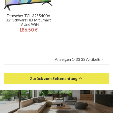
Fernseher TCL 32S5400A
32" Schwarz HD Mit Smart
TV Und WiFi
186,50 €
Preis
Anzeigen 1-33 33 Artikel(n)

Zurück zum Seitenanfang