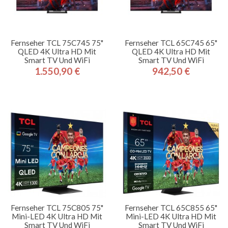
Fernseher TCL 75C745 75"
Fernseher TCL 65C745 65"
QLED 4K Ultra HD Mit
QLED 4K Ultra HD Mit
Smart TV Und WiFi
Smart TV Und WiFi
1.550,90 €
942,50 €
Preis
Preis
Fernseher TCL 75C805 75"
Fernseher TCL 65C855 65"
Mini-LED 4K Ultra HD Mit
Mini-LED 4K Ultra HD Mit
Smart TV Und WiFi
Smart TV Und WiFi