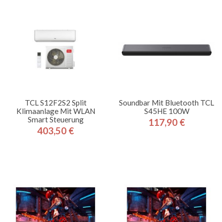
TCL S12F2S2 Split
Soundbar Mit Bluetooth TCL
Klimaanlage Mit WLAN
S45HE 100W
Smart Steuerung
117,90 €
Preis
403,50 €
Preis