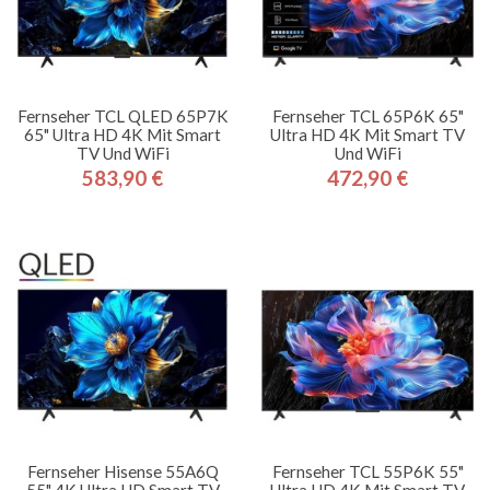
Fernseher TCL QLED 65P7K
Fernseher TCL 65P6K 65"
65" Ultra HD 4K Mit Smart
Ultra HD 4K Mit Smart TV
TV Und WiFi
Und WiFi
583,90 €
472,90 €
Preis
Preis
Fernseher Hisense 55A6Q
Fernseher TCL 55P6K 55"