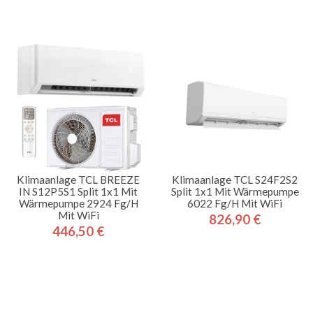
Klimaanlage TCL BREEZE
Klimaanlage TCL S24F2S2
IN S12P5S1 Split 1x1 Mit
Split 1x1 Mit Wärmepumpe
Wärmepumpe 2924 Fg/h
6022 Fg/h Mit WiFi
Mit WiFi
826,90 €
Preis
446,50 €
Preis