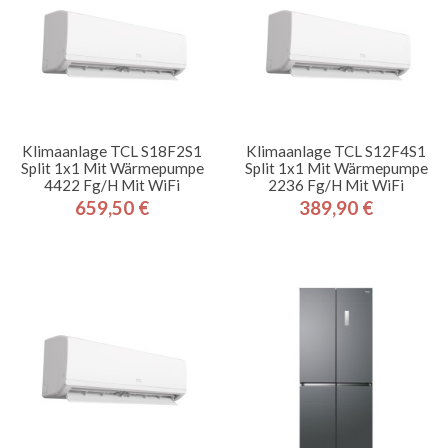
Klimaanlage TCL S18F2S1
Klimaanlage TCL S12F4S1
Split 1x1 Mit Wärmepumpe
Split 1x1 Mit Wärmepumpe
4422 Fg/h Mit WiFi
2236 Fg/h Mit WiFi
659,50 €
389,90 €
Preis
Preis