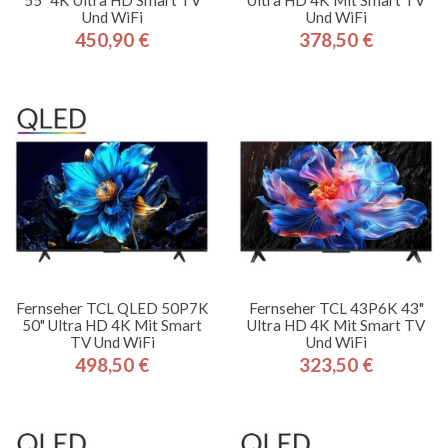
55" 4K Ultra HD Smart TV
Ultra HD 4K Mit Smart TV
Und WiFi
Und WiFi
450,90 €
378,50 €
Preis
Preis
Fernseher TCL QLED 50P7K
Fernseher TCL 43P6K 43"
50" Ultra HD 4K Mit Smart
Ultra HD 4K Mit Smart TV
TV Und WiFi
Und WiFi
498,50 €
323,50 €
Preis
Preis