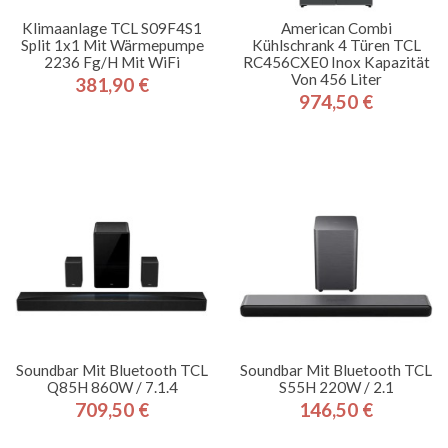
Klimaanlage TCL S09F4S1
American Combi
Split 1x1 Mit Wärmepumpe
Kühlschrank 4 Türen TCL
2236 Fg/h Mit WiFi
RC456CXE0 Inox Kapazität
Von 456 Liter
381,90 €
Preis
974,50 €
Preis
Soundbar Mit Bluetooth TCL
Soundbar Mit Bluetooth TCL
Q85H 860W / 7.1.4
S55H 220W / 2.1
709,50 €
146,50 €
Preis
Preis