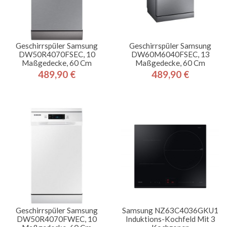
Geschirrspüler Samsung
Geschirrspüler Samsung
DW50R4070FSEC, 10
DW60M6040FSEC, 13
Maßgedecke, 60 Cm
Maßgedecke, 60 Cm
489,90 €
489,90 €
Preis
Preis
Geschirrspüler Samsung
Samsung NZ63C4036GKU1
DW50R4070FWEC, 10
Induktions-Kochfeld Mit 3