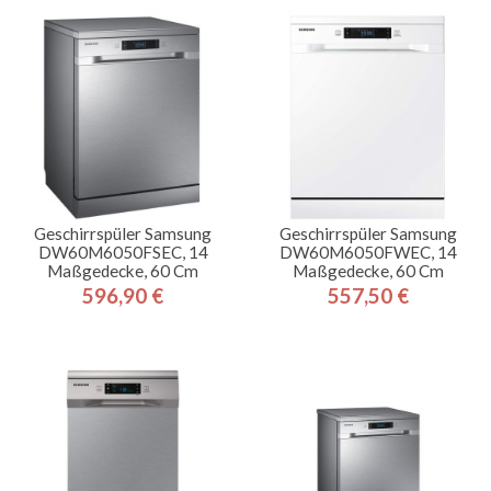
Geschirrspüler Samsung
Geschirrspüler Samsung
DW60M6050FSEC, 14
DW60M6050FWEC, 14
Maßgedecke, 60 Cm
Maßgedecke, 60 Cm
596,90 €
557,50 €
Preis
Preis