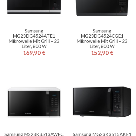
Samsung
Samsung
MG23DG4524ATE1
MG23DG4524CGE1
Mikrowelle Mit Grill – 23
Mikrowelle Mit Grill – 23
Liter, 800 W
Liter, 800 W
169,90 €
152,90 €
Preis
Preis
Samsung MS23K3513AWEC
Samsung MG23K3515AKE1