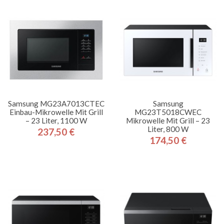
Samsung MG23A7013CTEC
Samsung
Einbau-Mikrowelle Mit Grill
MG23T5018CWEC
– 23 Liter, 1100 W
Mikrowelle Mit Grill – 23
Liter, 800 W
237,50 €
Preis
174,50 €
Preis