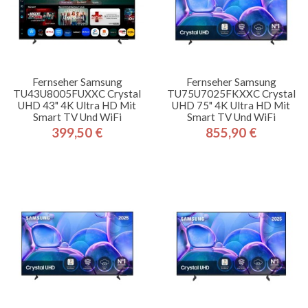
Fernseher Samsung
Fernseher Samsung
TU43U8005FUXXC Crystal
TU75U7025FKXXC Crystal
UHD 43" 4K Ultra HD Mit
UHD 75" 4K Ultra HD Mit
Smart TV Und WiFi
Smart TV Und WiFi
399,50 €
855,90 €
Preis
Preis