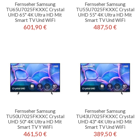
Fernseher Samsung
Fernseher Samsung
TU65U7025FKXXC Crystal
TU55U7025FKXXC Crystal
UHD 65" 4K Ultra HD Mit
UHD 55" 4K Ultra HD Mit
Smart TV Und WiFi
Smart TV Und WiFi
601,90 €
487,50 €
Preis
Preis
Fernseher Samsung
Fernseher Samsung
TU50U7025FKXXC Crystal
TU43U7025FKXXC Crystal
UHD 50" 4K Ultra HD Mit
UHD 43" 4K Ultra HD Mit
Smart TV Y WiFi
Smart TV Und WiFi
461,50 €
389,50 €
Preis
Preis