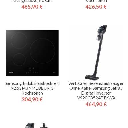
Maßgedecke, 60 Cm
Kochzonen
465,90 €
426,50 €
Preis
Preis
Samsung Induktionskochfeld
Vertikaler Besenstaubsauger
NZ63M3NM1BBUR, 3
Ohne Kabel Samsung Jet 85
Kochzonen
Digital Inverter
VS20C8524TB/WA
304,90 €
Preis
464,90 €
Preis