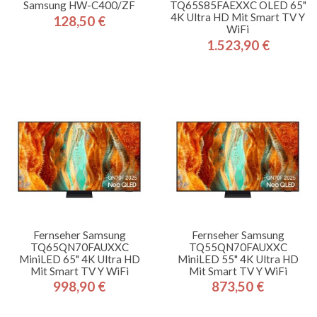
Samsung HW-C400/ZF
TQ65S85FAEXXC OLED 65"
4K Ultra HD Mit Smart TV Y
128,50 €
Preis
WiFi
1.523,90 €
Preis
Fernseher Samsung
Fernseher Samsung
TQ65QN70FAUXXC
TQ55QN70FAUXXC
MiniLED 65" 4K Ultra HD
MiniLED 55" 4K Ultra HD
Mit Smart TV Y WiFi
Mit Smart TV Y WiFi
998,90 €
873,50 €
Preis
Preis