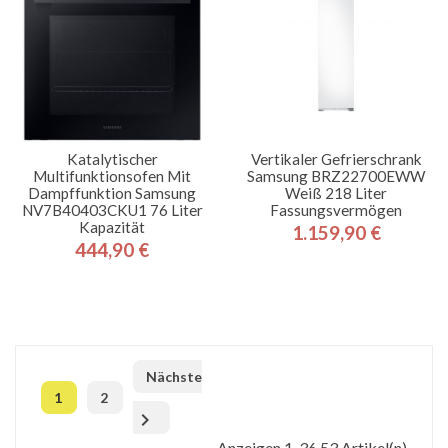
Katalytischer
Vertikaler Gefrierschrank
Multifunktionsofen Mit
Samsung BRZ22700EWW
Dampffunktion Samsung
Weiß 218 Liter
NV7B40403CKU1 76 Liter
Fassungsvermögen
Kapazität
1.159,90 €
Preis
444,90 €
Preis
Nächste
1
2

Anzeigen 1-36 53 Artikel(n)