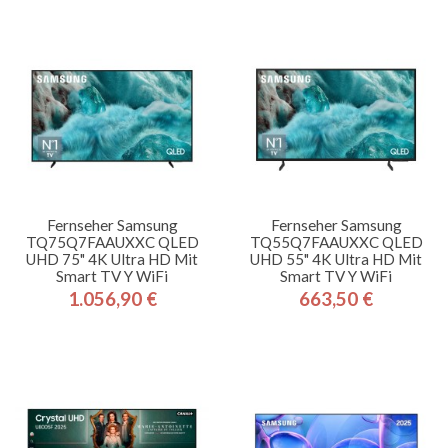
Fernseher Samsung
Fernseher Samsung
TQ75Q7FAAUXXC QLED
TQ55Q7FAAUXXC QLED
UHD 75" 4K Ultra HD Mit
UHD 55" 4K Ultra HD Mit
Smart TV Y WiFi
Smart TV Y WiFi
1.056,90 €
663,50 €
Preis
Preis