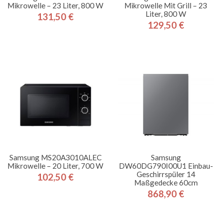
Mikrowelle – 23 Liter, 800 W
Mikrowelle Mit Grill – 23
Liter, 800 W
131,50 €
Preis
129,50 €
Preis
Samsung MS20A3010ALEC
Samsung
Mikrowelle – 20 Liter, 700 W
DW60DG790I00U1 Einbau-
Geschirrspüler 14
102,50 €
Preis
Maßgedecke 60cm
868,90 €
Preis