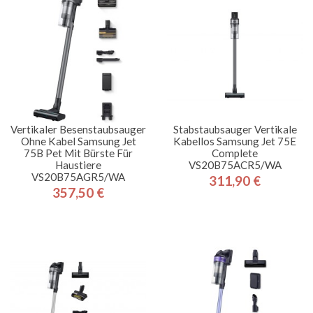
Vertikaler Besenstaubsauger
Stabstaubsauger Vertikale
Ohne Kabel Samsung Jet
Kabellos Samsung Jet 75E
75B Pet Mit Bürste Für
Complete
Haustiere
VS20B75ACR5/WA
VS20B75AGR5/WA
311,90 €
Preis
357,50 €
Preis