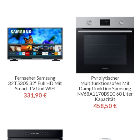
Fernseher Samsung
Pyrolytischer
32T5305 32" Full HD Mit
Multifunktionsofen Mit
Smart TV Und WiFi
Dampffunktion Samsung
NV68A1170BSEC 68 Liter
331,90 €
Preis
Kapazität
458,50 €
Preis