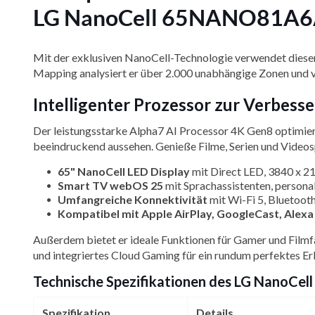
LG NanoCell 65NANO81A6A
Mit der exklusiven NanoCell-Technologie verwendet dieser 
Mapping analysiert er über 2.000 unabhängige Zonen und verb
Intelligenter Prozessor zur Verbe
Der leistungsstarke Alpha7 AI Processor 4K Gen8 optimiert 
beeindruckend aussehen. Genieße Filme, Serien und Videospi
65" NanoCell LED Display
mit Direct LED, 3840 x 21
Smart TV webOS 25
mit Sprachassistenten, persona
Umfangreiche Konnektivität
mit Wi-Fi 5, Bluetoot
Kompatibel mit Apple AirPlay, GoogleCast, Alex
Außerdem bietet er ideale Funktionen für Gamer und Filmf
und integriertes Cloud Gaming für ein rundum perfektes Erl
Technische Spezifikationen des LG NanoC
Spezifikation
Details