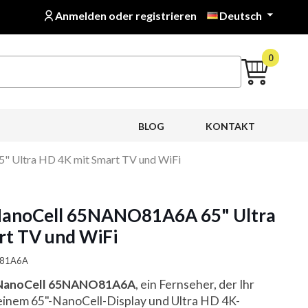
Anmelden oder registrieren
Deutsch

0
BLOG
KONTAKT
 Ultra HD 4K mit Smart TV und WiFi
NanoCell 65NANO81A6A 65" Ultra
rt TV und WiFi
O81A6A
NanoCell 65NANO81A6A
, ein Fernseher, der Ihr
 seinem 65"-NanoCell-Display und Ultra HD 4K-