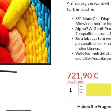
Auflösung verwandelt. P
Farben suchen.
65"-NanoCell-Displ
Bildwiederholrate für 
Alpha7 AI Gen8-Pr

Tonqualität automati
Betriebssystem w
personalisierten Empf
finden können.
Volle Konnektivität
und USB-Anschlüssen,
721,90 €
MwSt. inkl.
Haben Sie Frage