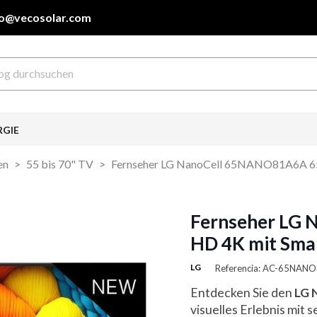
fo@vecosolar.com
RGIE
en
55 bis 70" TV
Fernseher LG NanoCell 65NANO81A6A 65"
Fernseher LG 
HD 4K mit Sma
LG
Referencia: AC-65NAN
Entdecken Sie den
LG 
visuelles Erlebnis mit