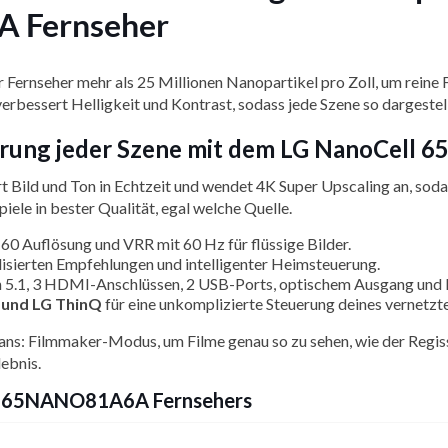
 Fernseher
Fernseher mehr als 25 Millionen Nanopartikel pro Zoll, um reine 
essert Helligkeit und Kontrast, sodass jede Szene so dargestellt w
sserung jeder Szene mit dem LG NanoCel
Bild und Ton in Echtzeit und wendet 4K Super Upscaling an, sodass 
ele in bester Qualität, egal welche Quelle.
60 Auflösung und VRR mit 60 Hz für flüssige Bilder.
lisierten Empfehlungen und intelligenter Heimsteuerung.
h 5.1, 3 HDMI-Anschlüssen, 2 USB-Ports, optischem Ausgang und E
a und LG ThinQ
für eine unkomplizierte Steuerung deines vernetzt
ans: Filmmaker-Modus, um Filme genau so zu sehen, wie der Regiss
ebnis.
ell 65NANO81A6A Fernsehers