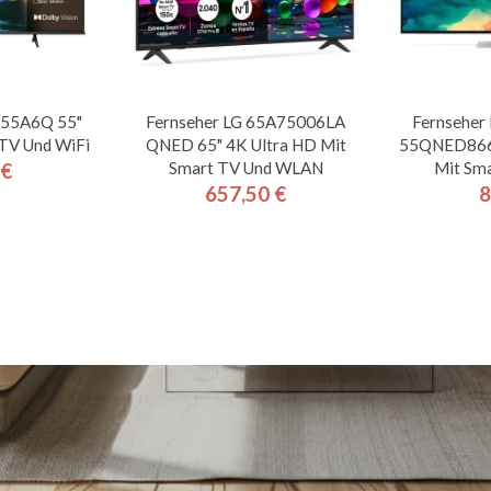
e 55A6Q 55"
Fernseher LG 65A75006LA
Fernseher
TV Und WiFi
QNED 65" 4K Ultra HD Mit
55QNED866R
Smart TV Und WLAN
Mit Sma
 €
is
657,50 €
8
Preis