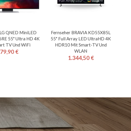
 LG QNED MiniLED
Fernseher BRAVIA KD55X85L
E 55" Ultra HD 4K
55" Full Array LED UltraHD 4K
rt TV Und WiFi
HDR10 Mit Smart-TV Und
WLAN
79,90 €
Preis
1.344,50 €
Preis