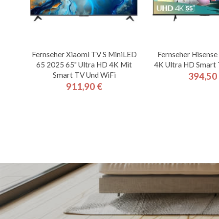
Fernseher Xiaomi TV S MiniLED
Fernseher Hisens
65 2025 65" Ultra HD 4K Mit
4K Ultra HD Smart 
Smart TV Und WiFi
394,50
Pre
911,90 €
Preis