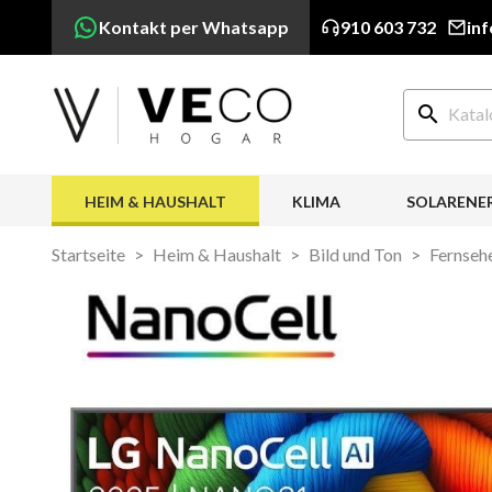
Kontakt per Whatsapp
910 603 732
in
search
HEIM & HAUSHALT
KLIMA
SOLARENE
Startseite
Heim & Haushalt
Bild und Ton
Fernseh