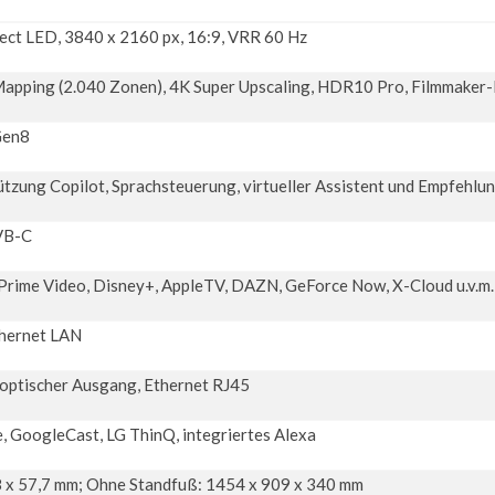
ect LED, 3840 x 2160 px, 16:9, VRR 60 Hz
Mapping (2.040 Zonen), 4K Super Upscaling, HDR10 Pro, Filmmake
Gen8
tzung Copilot, Sprachsteuerung, virtueller Assistent und Empfehlu
VB-C
, Prime Video, Disney+, AppleTV, DAZN, GeForce Now, X-Cloud u.v.m.
thernet LAN
 optischer Ausgang, Ethernet RJ45
, GoogleCast, LG ThinQ, integriertes Alexa
8 x 57,7 mm; Ohne Standfuß: 1454 x 909 x 340 mm