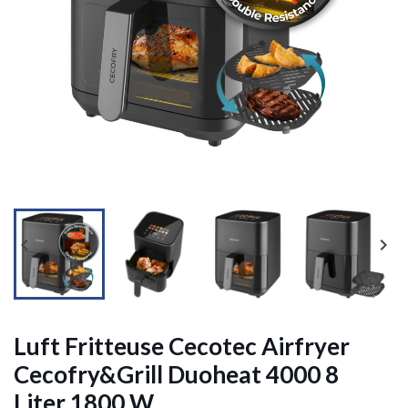




Luft Fritteuse Cecotec Airfryer
Cecofry&Grill Duoheat 4000 8
Liter 1800 W