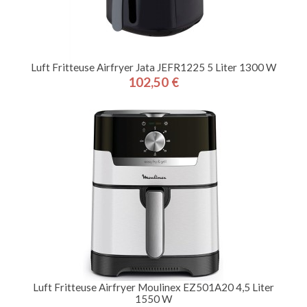
Luft Fritteuse Airfryer Jata JEFR1225 5 Liter 1300 W
102,50 €
Preis
Luft Fritteuse Airfryer Moulinex EZ501A20 4,5 Liter
1550 W