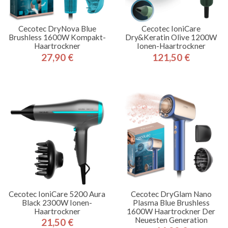
Cecotec DryNova Blue
Cecotec IoniCare
Brushless 1600W Kompakt-
Dry&Keratin Olive 1200W
Haartrockner
Ionen-Haartrockner
27,90 €
121,50 €
Preis
Preis
Cecotec IoniCare 5200 Aura
Cecotec DryGlam Nano
Black 2300W Ionen-
Plasma Blue Brushless
Haartrockner
1600W Haartrockner Der
Neuesten Generation
21,50 €
Preis