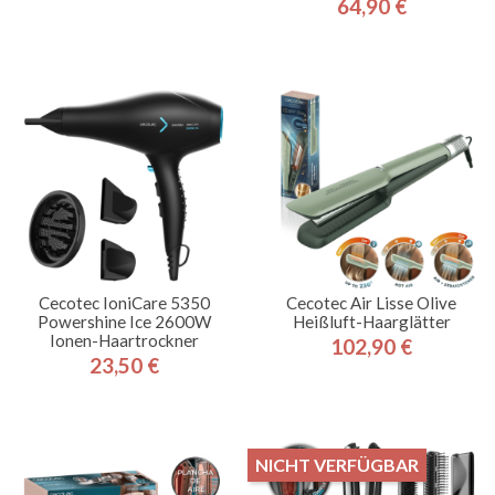
64,90 €
Preis
Cecotec IoniCare 5350
Cecotec Air Lisse Olive
Powershine Ice 2600W
Heißluft-Haarglätter
Ionen-Haartrockner
102,90 €
Preis
23,50 €
Preis
NICHT VERFÜGBAR