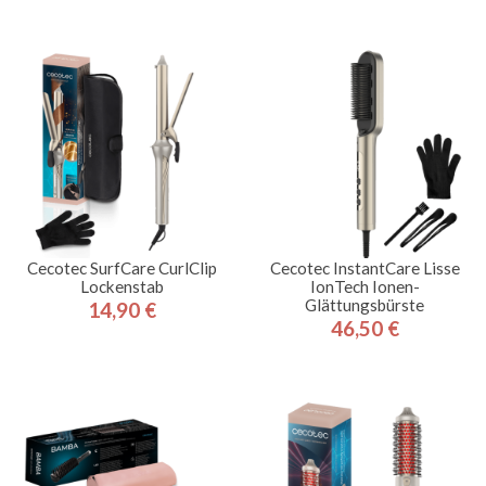
Cecotec SurfCare CurlClip
Cecotec InstantCare Lisse
Lockenstab
IonTech Ionen-
Glättungsbürste
14,90 €
Preis
46,50 €
Preis