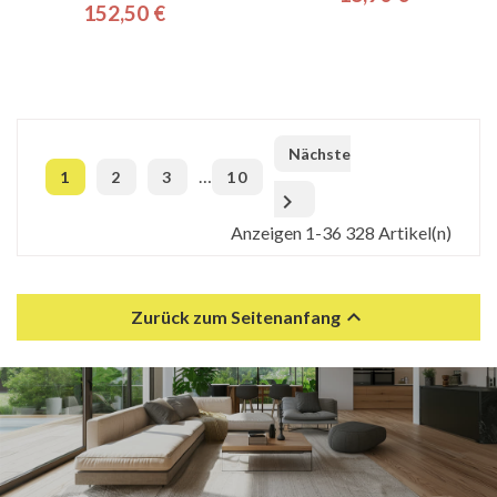
Preis
152,50 €
Preis
Nächste
…
1
2
3
10

Anzeigen 1-36 328 Artikel(n)

Zurück zum Seitenanfang