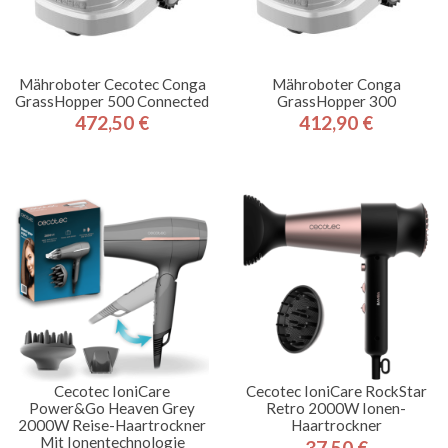
Mähroboter Cecotec Conga
Mähroboter Conga
GrassHopper 500 Connected
GrassHopper 300
472,50 €
412,90 €
Preis
Preis
Cecotec IoniCare
Cecotec IoniCare RockStar
Power&Go Heaven Grey
Retro 2000W Ionen-
2000W Reise-Haartrockner
Haartrockner
Mit Ionentechnologie
37,50 €