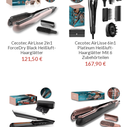
Cecotec AirLisse 2in1
Cecotec AirLisse 6in1
ForceDry Black Heißluft-
Platinum Heißluft-
Haarglätter
Haarglätter Mit 6
Zubehörteilen
121,50 €
Preis
167,90 €
Preis