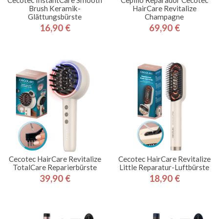
Cecotec InstantCare Smooth
Cepillo Reparador Cecotec
Brush Keramik-
HairCare Revitalize
Glättungsbürste
Champagne
16,90 €
69,90 €
Preis
Preis
Cecotec HairCare Revitalize
Cecotec HairCare Revitalize
TotalCare Reparierbürste
Little Reparatur-Luftbürste
39,90 €
18,90 €
Preis
Preis