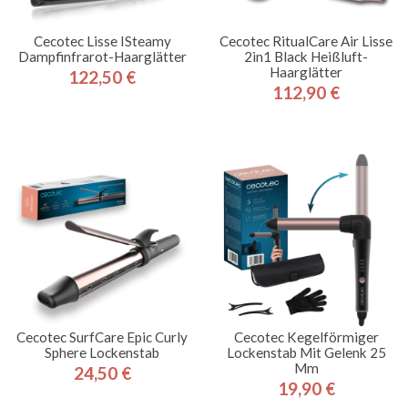
Cecotec Lisse ISteamy
Cecotec RitualCare Air Lisse
Dampfinfrarot-Haarglätter
2in1 Black Heißluft-
Haarglätter
122,50 €
Preis
112,90 €
Preis
Cecotec SurfCare Epic Curly
Cecotec Kegelförmiger
Sphere Lockenstab
Lockenstab Mit Gelenk 25
Mm
24,50 €
Preis
19,90 €
Preis