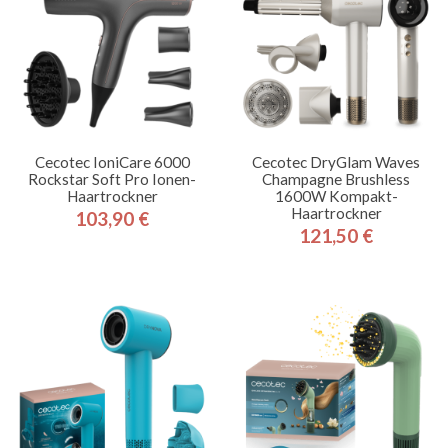
Cecotec IoniCare 6000
Cecotec DryGlam Waves
Rockstar Soft Pro Ionen-
Champagne Brushless
Haartrockner
1600W Kompakt-
Haartrockner
103,90 €
Preis
121,50 €
Preis