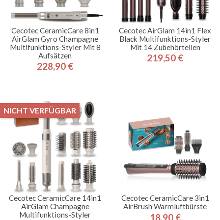
Cecotec CeramicCare 8in1
Cecotec AirGlam 14in1 Flex
AirGlam Gyro Champagne
Black Multifunktions-Styler
Multifunktions-Styler Mit 8
Mit 14 Zubehörteilen
Aufsätzen
219,50 €
Preis
228,90 €
Preis
NICHT VERFÜGBAR
Cecotec CeramicCare 14in1
Cecotec CeramicCare 3in1
AirGlam Champagne
AirBrush Warmluftbürste
Multifunktions-Styler
18,90 €