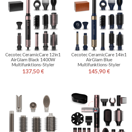
Cecotec CeramicCare 12in1
Cecotec CeramicCare 14in1
AirGlam Black 1400W
AirGlam Blue
Multifunktions-Styler
Multifunktions-Styler
137,50 €
145,90 €
Preis
Preis