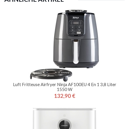
Luft Fritteuse Airfryer Ninja AF100EU 4 En 1 3,8 Liter
1550 W
132,90 €
Preis