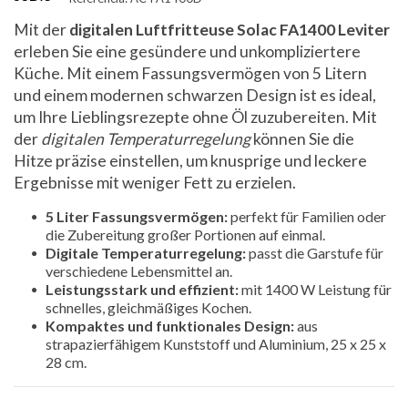
Mit der
digitalen Luftfritteuse Solac FA1400 Leviter
erleben Sie eine gesündere und unkompliziertere
Küche. Mit einem Fassungsvermögen von 5 Litern
und einem modernen schwarzen Design ist es ideal,
um Ihre Lieblingsrezepte ohne Öl zuzubereiten. Mit
der
digitalen Temperaturregelung
können Sie die
Hitze präzise einstellen, um knusprige und leckere
Ergebnisse mit weniger Fett zu erzielen.
5 Liter Fassungsvermögen:
perfekt für Familien oder
die Zubereitung großer Portionen auf einmal.
Digitale Temperaturregelung:
passt die Garstufe für
verschiedene Lebensmittel an.
Leistungsstark und effizient:
mit 1400 W Leistung für
schnelles, gleichmäßiges Kochen.
Kompaktes und funktionales Design:
aus
strapazierfähigem Kunststoff und Aluminium, 25 x 25 x
28 cm.