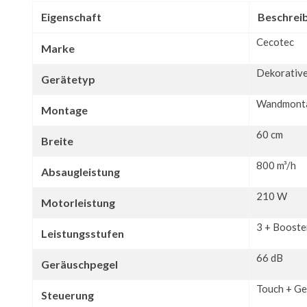
Eigenschaft
Beschrei
Cecotec
Marke
Dekorativ
Gerätetyp
Wandmont
Montage
60 cm
Breite
800 m³/h
Absaugleistung
210 W
Motorleistung
3 + Booste
Leistungsstufen
66 dB
Geräuschpegel
Touch + G
Steuerung