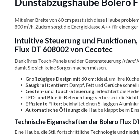
Dunstabzugshaube Bolero F
Mit einer Breite von 60 cm passt sich diese Haube problem
800 m³/h. Zudem sorgt die Energieklasse A++ für einen ge
Intuitive Steuerung und Funktionen,
Flux DT 608002 von Cecotec
Dank ihres Touch-Panels und der Gestensteuerung
(Hand 
damit Sie sich keine Sorgen machen müssen.
Großzügiges Design mit 60 cm:
ideal, um Ihre Küche
Saugkraft:
entfernt Dampf, Fett und Gerüche schnell 
Gesten- und Touch-Steuerung:
erleichtert die Bedi
LED- und Bluelit-Beleuchtung:
verbessert die Sicht
Effiziente Filter:
beinhaltet einen 5-lagigen Aluminium
Automatische Öffnung:
die Haube klappt beim Eins
Technische Eigenschaften der Bolero Flux 
Eine Haube, die Stil, fortschrittliche Technologie und niedr