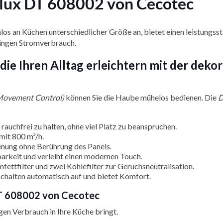
lux DT 608002 von Cecotec
los an Küchen unterschiedlicher Größe an, bietet einen leistung
ringen Stromverbrauch.
 die Ihren Alltag erleichtern mit der de
Movement Control)
können Sie die Haube mühelos bedienen. Die
D
 rauchfrei zu halten, ohne viel Platz zu beanspruchen.
mit 800 m³/h.
enung ohne Berührung des Panels.
barkeit und verleiht einen modernen Touch.
fettfilter und zwei Kohlefilter zur Geruchsneutralisation.
chalten automatisch auf und bietet Komfort.
DT 608002 von Cecotec
igen Verbrauch in Ihre Küche bringt.