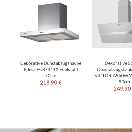
Dekorative Dunstabzugshaube
Dekorative S
Edesa ECB7411X Edelstahl
Dunstabzugshaub
70cm
VICTORIA960W We
90cm
218,90 €
Preis
249,90
Pre