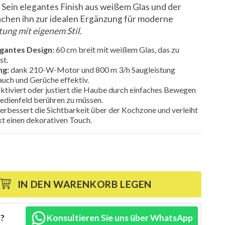
 Sein elegantes Finish aus weißem Glas und der
achen ihn zur idealen Ergänzung für moderne
stung mit eigenem Stil
.
gantes Design:
60 cm breit mit weißem Glas, das zu
st.
ng:
dank 210-W-Motor und 800 m 3/h Saugleistung
auch und Gerüche effektiv.
ktiviert oder justiert die Haube durch einfaches Bewegen
edienfeld berühren zu müssen.
erbessert die Sichtbarkeit über der Kochzone und verleiht
kt einen dekorativen Touch.
IN DEN WARENKORB LEGEN
n?
Konsultieren Sie uns über WhatsApp