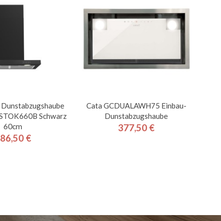
 Dunstabzugshaube
Cata GCDUALAWH75 Einbau-
OSTOK660B Schwarz
Dunstabzugshaube
60cm
377,50 €
Preis
86,50 €
Preis