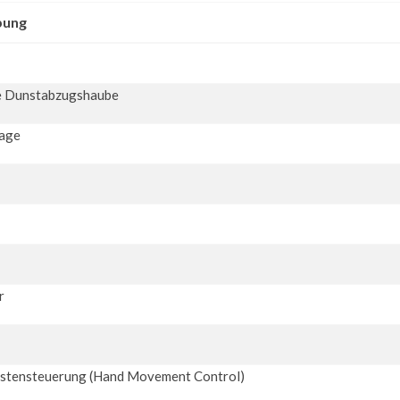
bung
e Dunstabzugshaube
age
r
estensteuerung (Hand Movement Control)