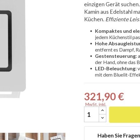
einzigen Gerät suchen.
Kamin aus Edelstahl m
Küchen.
Effiziente Lei
Kompaktes und ele

jedem Küchenstil pas
Hohe Absaugleistu
entfernt es Dampf, R
Gestensteuerung:
a
der Hand, ohne das B
LED-Beleuchtung:
v
mit dem Bluelit-Effe
321,90 €
MwSt. inkl.
Haben Sie Frage