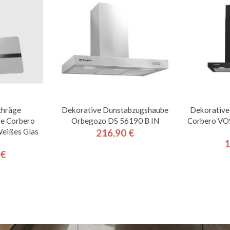
chräge
Dekorative Dunstabzugshaube
Dekorative
e Corbero
Orbegozo DS 56190 B IN
Corbero V
ißes Glas
216,90 €
Preis
1
 €
is