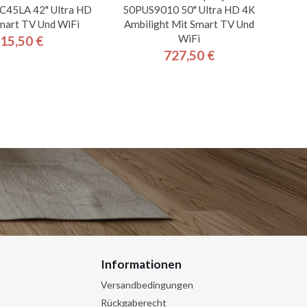
45LA 42" Ultra HD
50PUS9010 50" Ultra HD 4K
mart TV Und WiFi
Ambilight Mit Smart TV Und
WiFi
15,50 €
Preis
727,50 €
Preis
Informationen
Versandbedingungen
Rückgaberecht