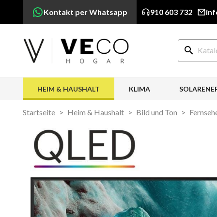
Kontakt per Whatsapp
910 603 732
in
search
HEIM & HAUSHALT
KLIMA
SOLARENE
Startseite
Heim & Haushalt
Bild und Ton
Fernseh