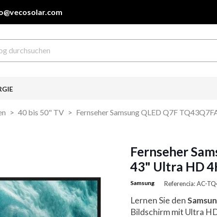
fo@vecosolar.com
RGIE
en
40 bis 50" TV
Fernseher Samsung QLED Q7F TQ43Q7FAA
Fernseher Sa
43" Ultra HD 4
Samsung
Referencia: AC-
Lernen Sie den
Samsun
Bildschirm mit Ultra HD