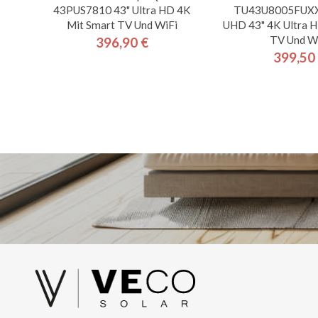
43PUS7810 43" Ultra HD 4K
TU43U8005FUXXC
Mit Smart TV Und WiFi
UHD 43" 4K Ultra 
TV Und W
396,90 €
Preis
399,50
Pre