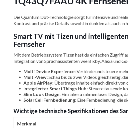
TQ43Q7FAAU 4K Fernsehe
Die Quantum Dot-Technologie sorgt für intensive und re
Kontrast und präzise Details sowohl in dunklen als auch in h
Smart TV mit Tizen und intelligen
Fernseher
Mit dem Betriebssystem Tizen hast du einfachen Zugriff au
Integration von Sprachassistenten wie Bixby, Alexa und Go
Multi Device Experience:
Verbinde und steuere mehr
Multi-View:
Schau bis zu zwei Videos gleichzeitig, da
Apple AirPlay:
Übertrage Inhalte einfach direkt von 
Integrierter SmartThings Hub:
Steuere tausende ko
Slim Look Design:
Ein nahezu rahmenloses Design, das
SolarCell Fernbedienung:
Eine Fernbedienung, die si
Wichtige technische Spezifikationen des
Merkmal