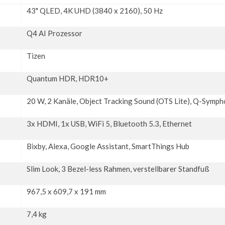
43" QLED, 4K UHD (3840 x 2160), 50 Hz
Q4 AI Prozessor
Tizen
Quantum HDR, HDR10+
20 W, 2 Kanäle, Object Tracking Sound (OTS Lite), Q-Symp
3x HDMI, 1x USB, WiFi 5, Bluetooth 5.3, Ethernet
Bixby, Alexa, Google Assistant, SmartThings Hub
Slim Look, 3 Bezel-less Rahmen, verstellbarer Standfuß
967,5 x 609,7 x 191 mm
7,4 kg