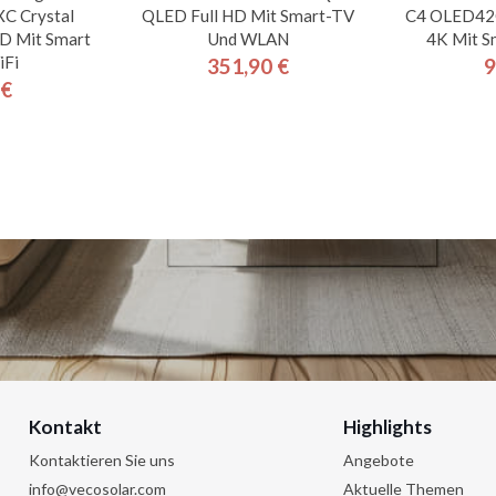
 Crystal
QLED Full HD Mit Smart-TV
C4 OLED42C
HD Mit Smart
Und WLAN
4K Mit S
iFi
351,90 €
9
Preis
 €
is
Kontakt
Highlights
Kontaktieren Sie uns
Angebote
info@vecosolar.com
Aktuelle Themen