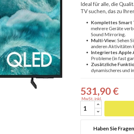
Ideal für alle, die Qual
TV suchen, das zu Ihre
Komplettes Smart 
mehrere Geräte verbi
Sound Mirroring.

Multi-View:
Sehen Si
anderen Aktivitäten 
Integriertes Apple 
Probleme (in fast ga
Zusätzliche Funkti
dynamischeres und int
531,90 €
MwSt. inkl.
Haben Sie Frage