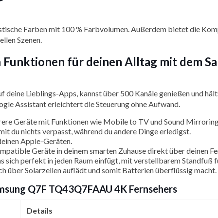
r
alistische Farben mit 100 % Farbvolumen. Außerdem bietet die K
ellen Szenen.
ten Funktionen für deinen Alltag mit d
f deine Lieblings-Apps, kannst über 500 Kanäle genießen und hälts
ogle Assistant erleichtert die Steuerung ohne Aufwand.
ere Geräte mit Funktionen wie Mobile to TV und Sound Mirroring
mit du nichts verpasst, während du andere Dinge erledigst.
deinen Apple-Geräten.
mpatible Geräte in deinem smarten Zuhause direkt über deinen Fe
 sich perfekt in jeden Raum einfügt, mit verstellbarem Standfuß 
ch über Solarzellen auflädt und somit Batterien überflüssig macht.
 Samsung Q7F TQ43Q7FAAU 4K Fernsehers
Details