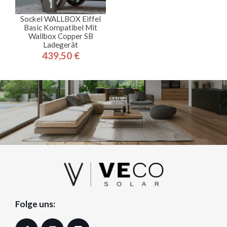
Sockel WALLBOX Eiffel
Basic Kompatibel Mit
Wallbox Copper SB
Ladegerät
439,50 €
Preis
Folge uns: