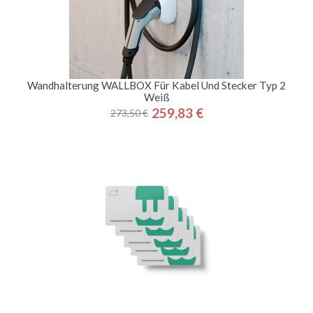
Wandhalterung WALLBOX Für Kabel Und Stecker Typ 2
Weiß
259,83 €
273,50 €
Regulärer
Preis
Preis