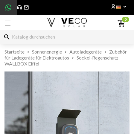
0
search
Startseite
Sonnenenergie
Autoladegeräte
Zubehör
für Ladegeräte für Elektroautos
Sockel-Regenschutz
WALLBOX Eiffel