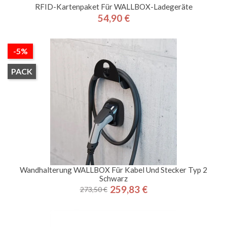
RFID-Kartenpaket Für WALLBOX-Ladegeräte
54,90 €
Preis
-5%
PACK
Wandhalterung WALLBOX Für Kabel Und Stecker Typ 2
Schwarz
259,83 €
273,50 €
Regulärer
Preis
Preis