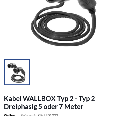


Kabel WALLBOX Typ 2 - Typ 2
Dreiphasig 5 oder 7 Meter
Wallbox
Referencia: CE-3301033