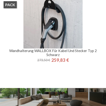
PACK
Wandhalterung WALLBOX Für Kabel Und Stecker Typ 2
Schwarz
259,83 €
273,50 €
Regulärer
Preis
Preis