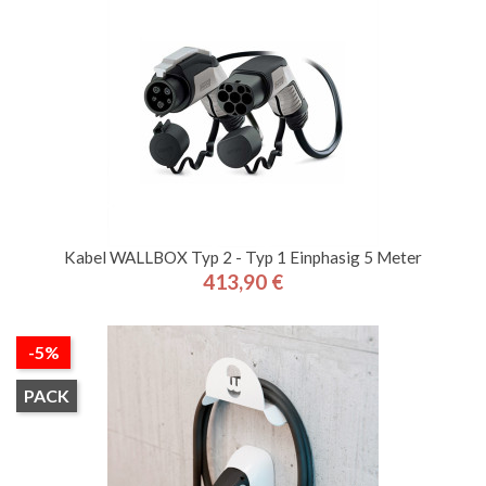
Kabel WALLBOX Typ 2 - Typ 1 Einphasig 5 Meter
413,90 €
Preis
-5%
PACK