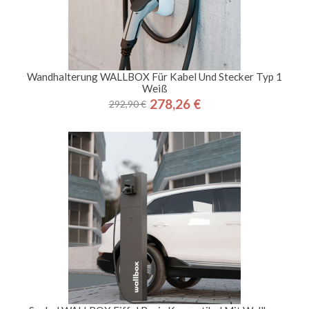
Wandhalterung WALLBOX Für Kabel Und Stecker Typ 1
Weiß
278,26 €
292,90 €
Regulärer
Preis
Preis