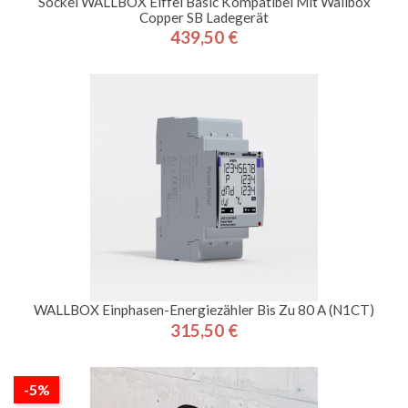
Sockel WALLBOX Eiffel Basic Kompatibel Mit Wallbox
Copper SB Ladegerät
439,50 €
Preis
WALLBOX Einphasen-Energiezähler Bis Zu 80 A (N1CT)
315,50 €
Preis
-5%