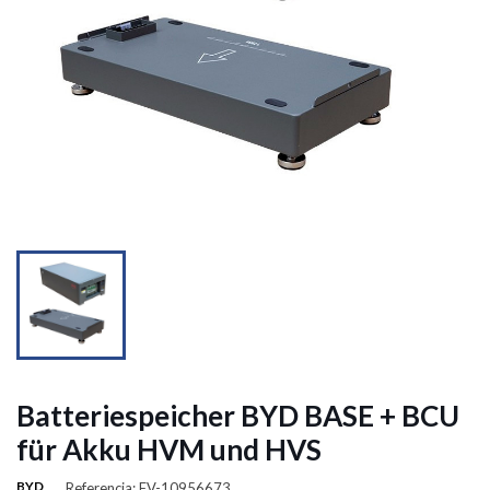


Batteriespeicher BYD BASE + BCU
für Akku HVM und HVS
BYD
Referencia: FV-10956673