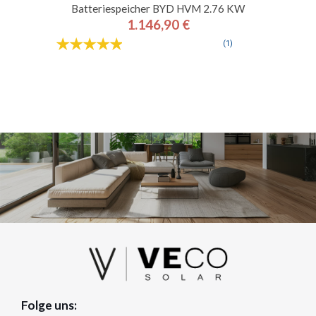
Batteriespeicher BYD HVM 2.76 KW
1.146,90 €
Preis
(1)
Folge uns: