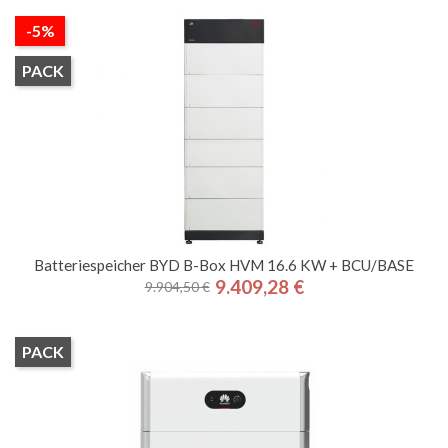
-5%
PACK
Batteriespeicher BYD B-Box HVM 16.6 KW + BCU/BASE
9.409,28 €
9.904,50 €
Regulärer
Preis
Preis
PACK