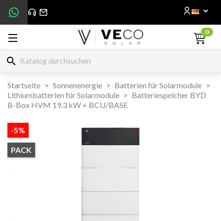
0
search
Startseite
Sonnenenergie
Batterien für Solarmodule
Lithiumbatterien für Solarmodule
Batteriespeicher BYD
B-Box HVM 19.3 kW + BCU/BASE
-5%
PACK