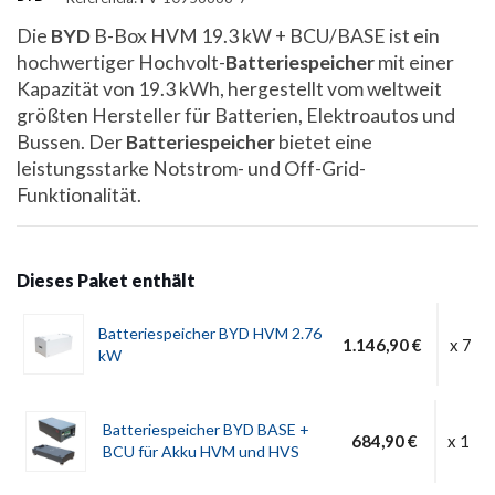
Die
BYD
B-Box HVM 19.3 kW + BCU/BASE ist ein
hochwertiger Hochvolt-
Batteriespeicher
mit einer
Kapazität von 19.3 kWh, hergestellt vom weltweit
größten Hersteller für Batterien, Elektroautos und
Bussen. Der
Batteriespeicher
bietet eine
leistungsstarke Notstrom- und Off-Grid-
Funktionalität.
Dieses Paket enthält
Batteriespeicher BYD HVM 2.76
1.146,90 €
x 7
kW
Batteriespeicher BYD BASE +
684,90 €
x 1
BCU für Akku HVM und HVS