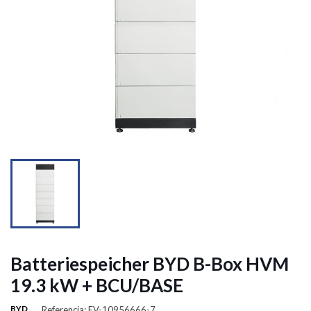


Batteriespeicher BYD B-Box HVM
19.3 kW + BCU/BASE
BYD
Referencia: FV-10956666-7