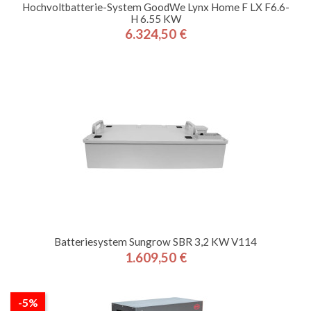
Hochvoltbatterie-System GoodWe Lynx Home F LX F6.6-
H 6.55 KW
6.324,50 €
Preis
Batteriesystem Sungrow SBR 3,2 KW V114
1.609,50 €
Preis
-5%