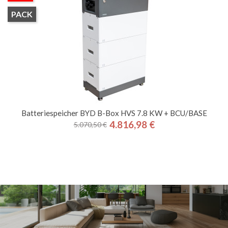
PACK
Batteriespeicher BYD B-Box HVS 7.8 KW + BCU/BASE
4.816,98 €
5.070,50 €
Regulärer
Preis
Preis