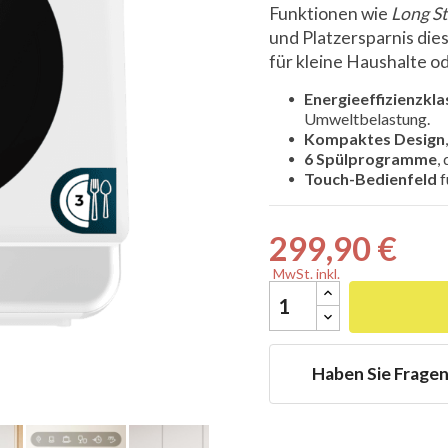
Funktionen wie
Long St
und Platzersparnis die
für kleine Haushalte 
Energieeffizienzkla

Umweltbelastung.
Kompaktes Design
6 Spülprogramme
,
Touch-Bedienfeld
f
299,90 €
MwSt. inkl.
Haben Sie Frage