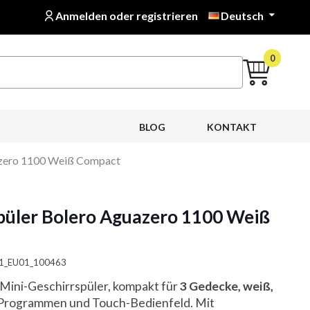
Anmelden oder registrieren
Deutsch

0
BLOG
KONTAKT
azero 1100 Weiß Compact
püler Bolero Aguazero 1100 Weiß
A01_EU01_100463
Mini-Geschirrspüler, kompakt für
3 Gedecke, weiß,
6 Programmen und Touch-Bedienfeld. Mit