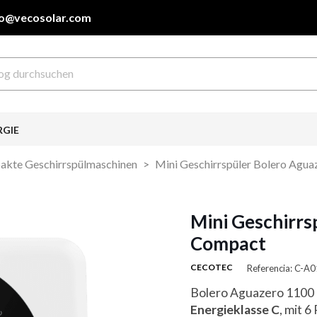
fo@vecosolar.com
RGIE
kte Geschirrspülmaschinen
Mini Geschirrspüler Bolero Agu
Mini Geschirrs
Compact
CECOTEC
Referencia: C-
Bolero Aguazero 1100 
Energieklasse C
, mit 