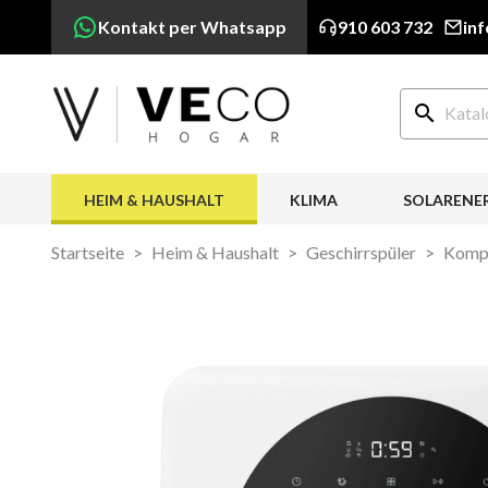
Kontakt per Whatsapp
910 603 732
in
search
HEIM & HAUSHALT
KLIMA
SOLARENE
Startseite
Heim & Haushalt
Geschirrspüler
Kompa