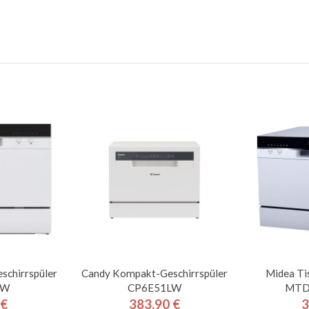
schirrspüler
Candy Kompakt-Geschirrspüler
Midea Ti
7W
CP6E51LW
MTD
 €
383,90 €
3