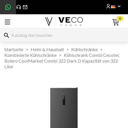
0
search
Startseite
Heim & Haushalt
Kühlschränke
Kombinierte Kühlschränke
Kühlschrank Combi Cecotec
Bolero CoolMarket Combi 322 Dark D Kapazität von 322
Liter