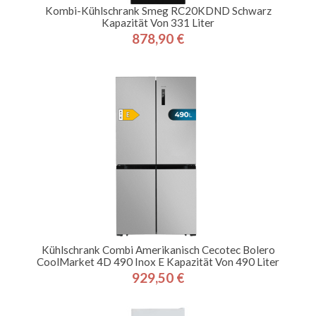
Kombi-Kühlschrank Smeg RC20KDND Schwarz
Kapazität Von 331 Liter
878,90 €
Preis
Kühlschrank Combi Amerikanisch Cecotec Bolero
CoolMarket 4D 490 Inox E Kapazität Von 490 Liter
929,50 €
Preis