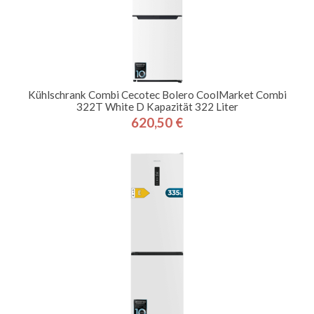
Kühlschrank Combi Cecotec Bolero CoolMarket Combi
322T White D Kapazität 322 Liter
620,50 €
Preis