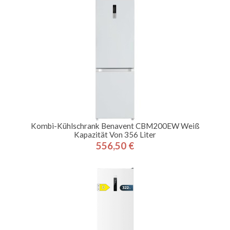
Kombi-Kühlschrank Benavent CBM200EW Weiß
Kapazität Von 356 Liter
556,50 €
Preis