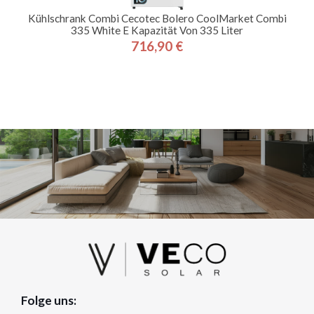
Kühlschrank Combi Cecotec Bolero CoolMarket Combi
335 White E Kapazität Von 335 Liter
716,90 €
Preis
Folge uns: