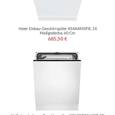
Haier Einbau-Geschirrspüler XS4A4M3PB, 14
Maßgedecke, 60 Cm
685,50 €
Preis