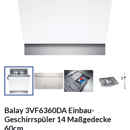




Balay 3VF6360DA Einbau-
Geschirrspüler 14 Maßgedecke
60cm