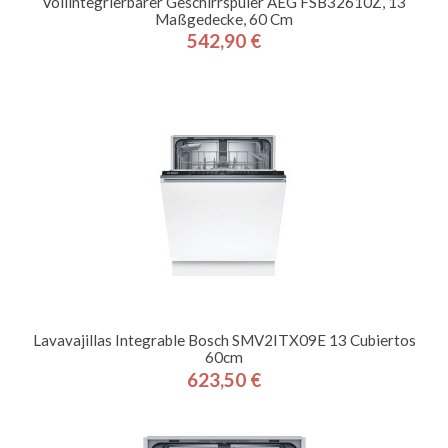
Vollintegrierbarer Geschirrspüler AEG FSB32610Z, 13
Maßgedecke, 60 Cm
542,90 €
Preis
Lavavajillas Integrable Bosch SMV2ITX09E 13 Cubiertos
60cm
623,50 €
Preis