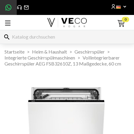
0
search
Startseite
Heim & Haushalt
Geschirrspüler
Integrierte Geschirrspülmaschinen
Vollintegrierbarer
Geschirrspüler AEG FSB32610Z, 13 Maßgedecke, 60 cm