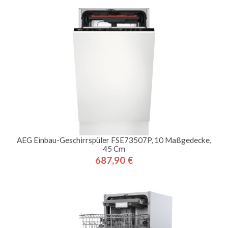
AEG Einbau-Geschirrspüler FSE73507P, 10 Maßgedecke,
45 Cm
687,90 €
Preis