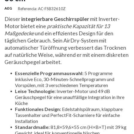
AEG
Referencia: AC-FSB32610Z
Dieser
integrierbare Geschirrspüler
mit Inverter-
Motor bietet eine
praktische Kapazität für 13
Maßgedecke
und ein effizientes Design für den
täglichen Gebrauch. Sein AirDry-System mit
automatischer Türöffnung verbessert das Trocknen
auf natürliche Weise, während er mit einem diskreten
Geräuschpegel arbeitet.
Essenzielle Programmauswahl:
5 Programme
inklusive Eco, 30-Minuten-Schnellprogramm und
Vorspülen, mit 3 verschiedenen Temperaturen
Leise Technologie:
Inverter-Motor und 49 dB
Geräuschpegel für eine unauffällige Integration in Ihre
Küche
Funktionales Design:
Edelstahlspülraum, klappbare
Tassenhalter und PerfectFit-Scharniere für einfache
Installation
Standardmaße:
81,8×59,6×55 cm (H×B×T) mit 39 kg
Gewicht, ideal für konventionelle Nischen