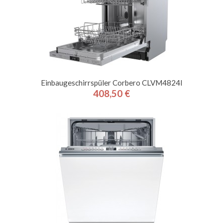
Einbaugeschirrspüler Corbero CLVM4824I
408,50 €
Preis