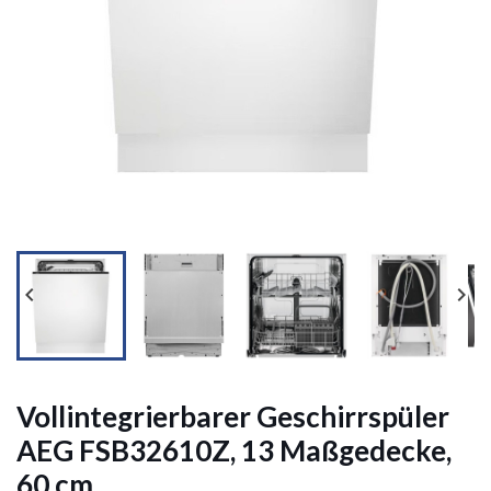




Vollintegrierbarer Geschirrspüler
AEG FSB32610Z, 13 Maßgedecke,
60 cm