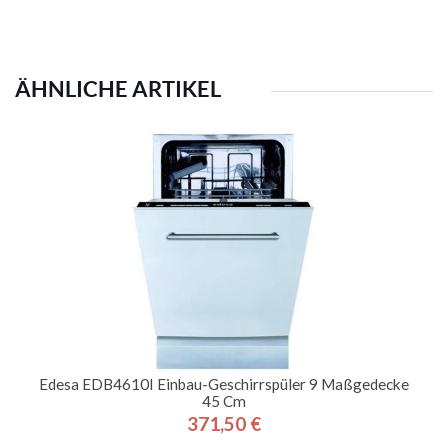
ÄHNLICHE ARTIKEL
Edesa EDB4610I Einbau-Geschirrspüler 9 Maßgedecke
45 Cm
371,50 €
Preis