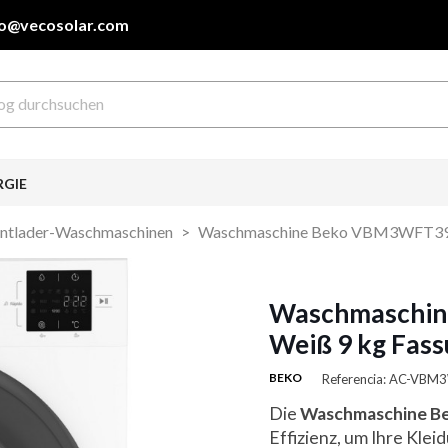
fo@vecosolar.com
RGIE
ntlader-Waschmaschinen
Waschmaschine Beko VBM3WFT394
Waschmaschi
Weiß 9 kg Fas
BEKO
Referencia: AC-V
Die
Waschmaschine 
Effizienz, um Ihre Kle