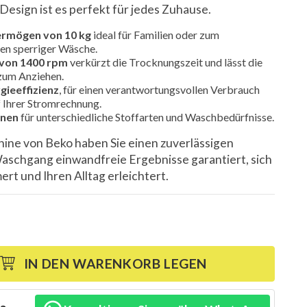
sign ist es perfekt für jedes Zuhause.
rmögen von 10 kg
ideal für Familien oder zum
n sperriger Wäsche.
 von 1400 rpm
verkürzt die Trocknungszeit und lässt die
 zum Anziehen.
gieeffizienz
, für einen verantwortungsvollen Verbrauch
 Ihrer Stromrechnung.
onen
für unterschiedliche Stoffarten und Waschbedürfnisse.
ine von Beko haben Sie einen zuverlässigen
Waschgang einwandfreie Ergebnisse garantiert, sich
rt und Ihren Alltag erleichtert.
IN DEN WARENKORB LEGEN