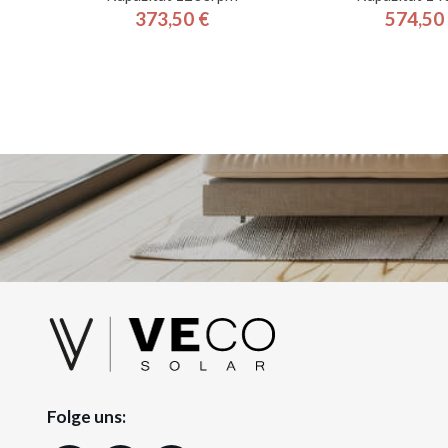
373,50 €
574,50
Preis
Pre
Folge uns: