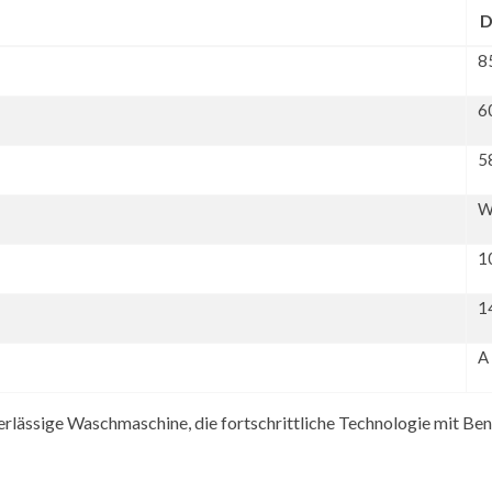
D
8
6
5
W
1
1
A
sige Waschmaschine, die fortschrittliche Technologie mit Benutz