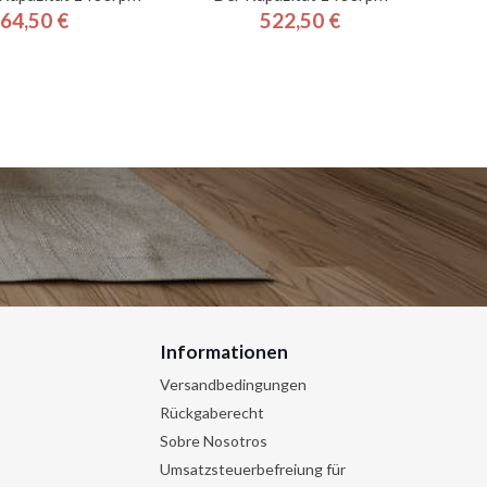
64,50 €
522,50 €
Preis
Preis
Informationen
Versandbedingungen
Rückgaberecht
Sobre Nosotros
Umsatzsteuerbefreiung für