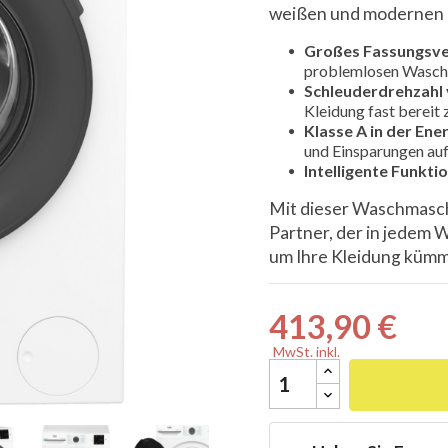
weißen und modernen De
Großes Fassungsve
problemlosen Wasche
Schleuderdrehzahl
Kleidung fast bereit

Klasse A in der Ener
und Einsparungen auf
Intelligente Funkti
Mit dieser Waschmasch
Partner, der in jedem 
um Ihre Kleidung kümme
413,90 €
MwSt. inkl.