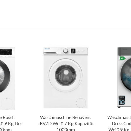
e Bosch
Waschmaschine Benavent
Waschmasch
 9 Kg Der
LBV7D Weiß 7 Kg Kapazität
DressCod
400rpm
1000rpm
Weiß 9 Kg 