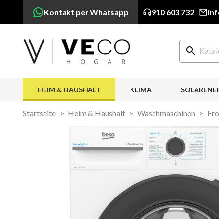
Kontakt per Whatsapp
910 603 732
in
search
HEIM & HAUSHALT
KLIMA
SOLARENE
Startseite
Heim & Haushalt
Waschmaschinen
Fro