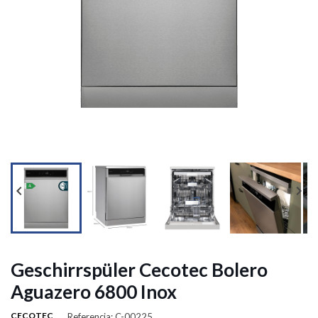




Geschirrspüler Cecotec Bolero
Aguazero 6800 Inox
CECOTEC
Referencia: C-00225