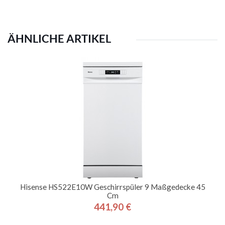
ÄHNLICHE ARTIKEL
Hisense HS522E10W Geschirrspüler 9 Maßgedecke 45
Cm
441,90 €
Preis