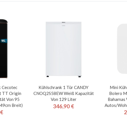
k Cecotec
Kühlschrank 1 Tür CANDY
Mini Küh
t TT Origin
CNOQ2S58EW Weiß Kapazität
Bolero Mi
tät Von 95
Von 129 Liter
Bahamas 
 49cm Breit)
Autos/Woh
346,90 €
Preis
 €
2
is