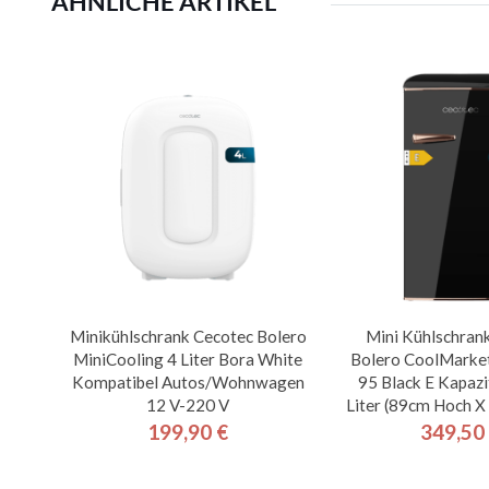
ÄHNLICHE ARTIKEL
Minikühlschrank Cecotec Bolero
Mini Kühlschran
MiniCooling 4 Liter Bora White
Bolero CoolMarke
Kompatibel Autos/Wohnwagen
95 Black E Kapazi
12 V-220 V
Liter (89cm Hoch X
199,90 €
349,50
Preis
Pre