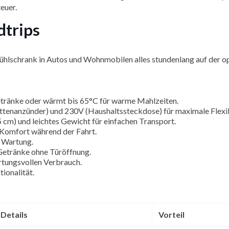
euer.
dtrips
nikühlschrank in Autos und Wohnmobilen alles stundenlang auf der 
Getränke oder wärmt bis 65°C für warme Mahlzeiten.
ettenanzünder) und 230V (Haushaltssteckdose) für maximale Flexib
m) und leichtes Gewicht für einfachen Transport.
 Komfort während der Fahrt.
e Wartung.
f Getränke ohne Türöffnung.
ortungsvollen Verbrauch.
tionalität.
Details
Vorteil