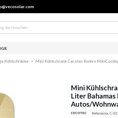
fo@vecosolar.com
RGIE
ige Kühlschränke
Mini Kühlschrank Cecotec Bolero MiniCooli
Mini Kühlschra
Liter Bahamas 
Autos/Wohnwa
CECOTEC
Referencia: C-0