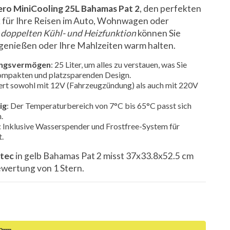
ero MiniCooling 25L Bahamas Pat 2
, den perfekten
 für Ihre Reisen im Auto, Wohnwagen oder
r
doppelten Kühl- und Heizfunktion
können Sie
 genießen oder Ihre Mahlzeiten warm halten.
ungsvermögen
: 25 Liter, um alles zu verstauen, was Sie
kompakten und platzsparenden Design.
iert sowohl mit 12V (Fahrzeugzündung) als auch mit 220V
ig
: Der Temperaturbereich von 7°C bis 65°C passt sich
.
: Inklusive Wasserspender und Frostfree-System für
.
tec
in gelb Bahamas Pat 2 misst 37x33.8x52.5 cm
ewertung von 1 Stern.