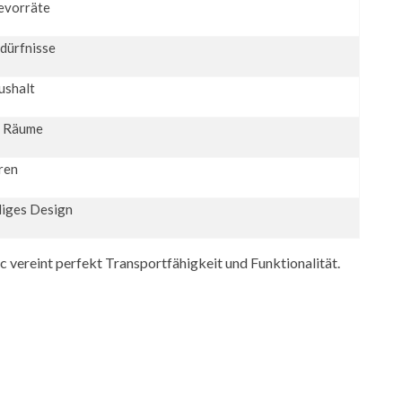
evorräte
dürfnisse
ushalt
e Räume
ren
liges Design
 vereint perfekt Transportfähigkeit und Funktionalität.