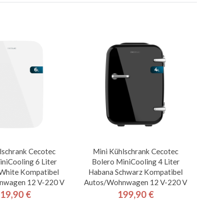
lschrank Cecotec
Mini Kühlschrank Cecotec
niCooling 6 Liter
Bolero MiniCooling 4 Liter
White Kompatibel
Habana Schwarz Kompatibel
nwagen 12 V-220 V
Autos/Wohnwagen 12 V-220 V
19,90 €
199,90 €
Preis
Preis