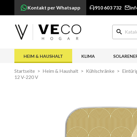
Kontakt per Whatsapp
910 603 732
in
search
HEIM & HAUSHALT
KLIMA
SOLARENE
Startseite
Heim & Haushalt
Kühlschränke
Eintür
12 V-220 V