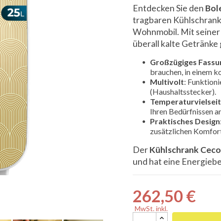
Entdecken Sie den
Bol
tragbaren Kühlschrank
Wohnmobil. Mit seine
überall kalte Getränke
Großzügiges Fass

brauchen, in einem 
Multivolt
: Funktion
(Haushaltsstecker).
Temperaturvielseit
Ihren Bedürfnissen an
Praktisches Design
zusätzlichen Komfort
Der
Kühlschrank Ceco
und hat eine Energieb
262,50 €
MwSt. inkl.