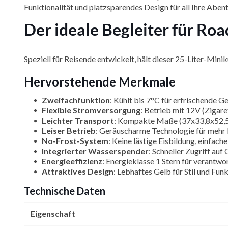
Funktionalität und platzsparendes Design für all Ihre Abent
Der ideale Begleiter für Roa
Speziell für Reisende entwickelt, hält dieser 25-Liter-Mi
Hervorstehende Merkmale
Zweifachfunktion
: Kühlt bis 7°C für erfrischende 
Flexible Stromversorgung
: Betrieb mit 12V (Zigar
Leichter Transport
: Kompakte Maße (37x33,8x52,5 c
Leiser Betrieb
: Geräuscharme Technologie für mehr
No-Frost-System
: Keine lästige Eisbildung, einfach
Integrierter Wasserspender
: Schneller Zugriff au
Energieeffizienz
: Energieklasse 1 Stern für verantw
Attraktives Design
: Lebhaftes Gelb für Stil und Funk
Technische Daten
Eigenschaft