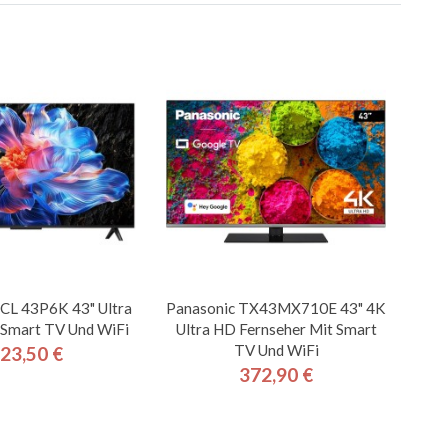
TCL 43P6K 43" Ultra
Panasonic TX43MX710E 43" 4K
Smart TV Und WiFi
Ultra HD Fernseher Mit Smart
TV Und WiFi
23,50 €
Preis
372,90 €
Preis