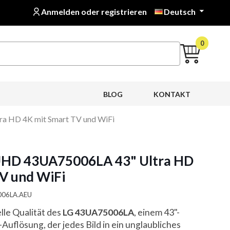
Anmelden oder registrieren
Deutsch

0
BLOG
KONTAKT
a HD 4K mit Smart TV und WiFi
UHD 43UA75006LA 43" Ultra HD
V und WiFi
5006LA.AEU
lle Qualität des
LG 43UA75006LA
, einem 43"-
uflösung, der jedes Bild in ein unglaubliches