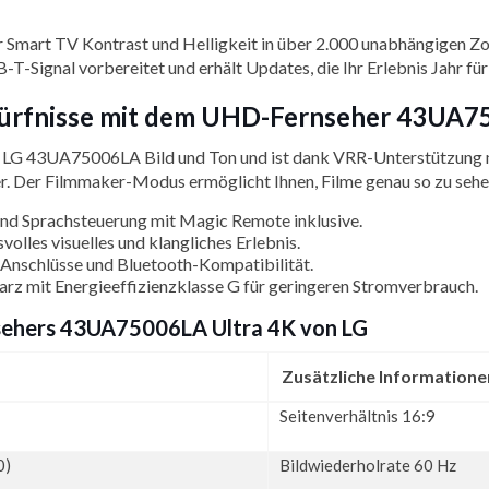
mart TV Kontrast und Helligkeit in über 2.000 unabhängigen Zone
ignal vorbereitet und erhält Updates, die Ihr Erlebnis Jahr für
edürfnisse mit dem UHD-Fernseher 43UA7
er LG 43UA75006LA Bild und Ton und ist dank VRR-Unterstützung
. Der Filmmaker-Modus ermöglicht Ihnen, Filme genau so zu sehen,
und Sprachsteuerung mit Magic Remote inklusive.
volles visuelles und klangliches Erlebnis.
nschlüsse und Bluetooth-Kompatibilität.
rz mit Energieeffizienzklasse G für geringeren Stromverbrauch.
sehers 43UA75006LA Ultra 4K von LG
Zusätzliche Informatione
Seitenverhältnis 16:9
0)
Bildwiederholrate 60 Hz