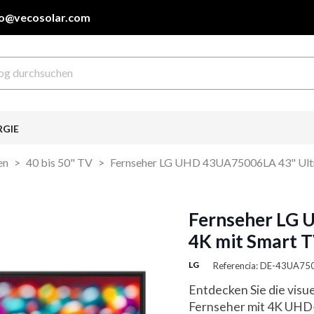
fo@vecosolar.com
RGIE
en
40 bis 50" TV
Fernseher LG UHD 43UA75006LA 43" Ultr
Fernseher LG 
4K mit Smart T
LG
Referencia: DE-43UA7
Entdecken Sie die visue
Fernseher mit 4K UHD-A