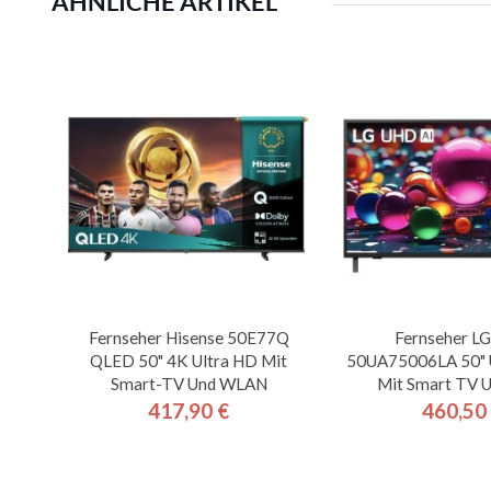
ÄHNLICHE ARTIKEL
Fernseher Hisense 50E77Q
Fernseher L
QLED 50" 4K Ultra HD Mit
50UA75006LA 50" 
Smart-TV Und WLAN
Mit Smart TV U
417,90 €
460,50
Preis
Pre