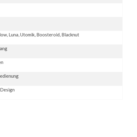
ow, Luna, Utomik, Boosteroid, Blacknut
lang
en
bedienung
 Design