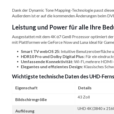
Dank der Dynamic Tone Mapping-Technologie passt dieser S
Außerdem ist er auf die kommenden Änderungen beim DVB-T-S
Leistung und Power für alle Ihre B
Ausgestattet mit dem 4K α7 Gen8 Prozessor optimiert d
mit Plattformen wie GeForce Now und Luna ideal für Gamer
Smart TV webOS 25:
Intuitive Benutzeroberfläche 
HDR10 Pro und Dolby Digital Plus:
Für ein eindrucks
Umfassende Konnektivität:
Wi-Fi, mehrere HDMI-A
Elegantes und effizientes Design:
Klassisches Schwa
Wichtigste technische Daten des UHD-Fern
Eigenschaft
Details
43 Zoll
Bildschirmgröße
UHD 4K (3840 x 216
Auflösung