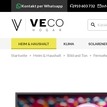
Kontakt per Whatsapp
910 603 732
in
search
HEIM & HAUSHALT
KLIMA
SOLARENE
Startseite
Heim & Haushalt
Bild und Ton
Fernseh