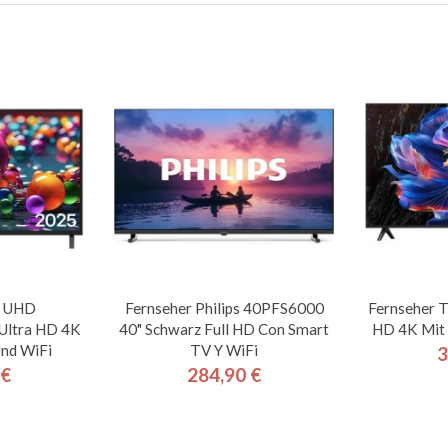
G UHD
Fernseher Philips 40PFS6000
Fernseher 
Ultra HD 4K
40" Schwarz Full HD Con Smart
HD 4K Mit 
nd WiFi
TV Y WiFi
3
 €
284,90 €
is
Preis