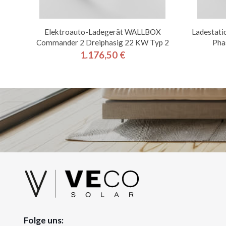
Elektroauto-Ladegerät WALLBOX
Ladestat
Commander 2 Dreiphasig 22 KW Typ 2
Pha
1.176,50 €
Preis
Folge uns: