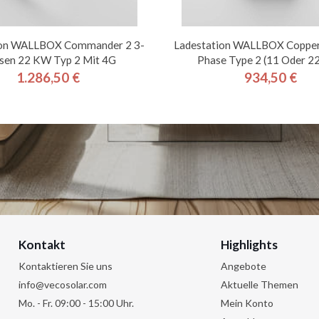
ion WALLBOX Commander 2 3-
Ladestation WALLBOX Copper
sen 22 KW Typ 2 Mit 4G
Phase Type 2 (11 Oder 2
1.286,50 €
934,50 €
Preis
Preis
Kontakt
Highlights
Kontaktieren Sie uns
Angebote
info@vecosolar.com
Aktuelle Themen
Mo. - Fr. 09:00 - 15:00 Uhr.
Mein Konto