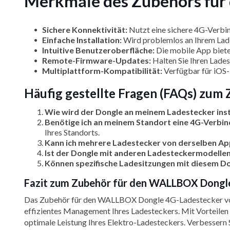
Merkmale des Zubehörs fü
Sichere Konnektivität:
Nutzt eine sichere 4G-Verbin
Einfache Installation:
Wird problemlos an Ihrem Lad
Intuitive Benutzeroberfläche:
Die mobile App biete
Remote-Firmware-Updates:
Halten Sie Ihren Lade
Multiplattform-Kompatibilität:
Verfügbar für iOS-
Häufig gestellte Fragen (FAQs) zu
Wie wird der Dongle an meinem Ladestecker inst
Benötige ich an meinem Standort eine 4G-Verbi
Ihres Standorts.
Kann ich mehrere Ladestecker von derselben Ap
Ist der Dongle mit anderen Ladesteckermodelle
Können spezifische Ladesitzungen mit diesem D
Fazit zum Zubehör für den WALLBOX Dongl
Das Zubehör für den WALLBOX Dongle 4G-Ladestecker von 
effizientes Management Ihres Ladesteckers. Mit Vorteilen
optimale Leistung Ihres Elektro-Ladesteckers. Verbessern 