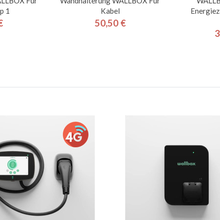
ALLBOX Für
Wandhalterung WALLBOX Für
WALLB
p 1
Kabel
Energiez
€
50,50 €
is
Preis
3