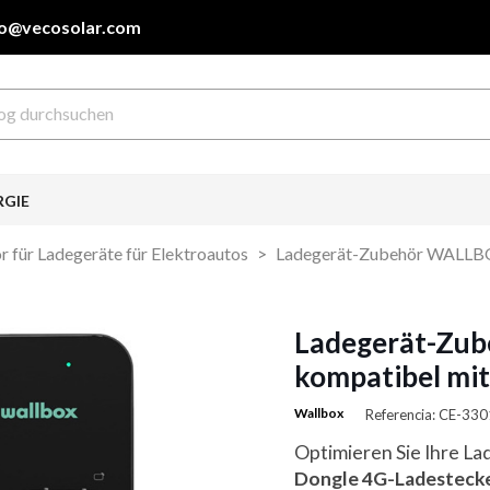
fo@vecosolar.com
RGIE
 für Ladegeräte für Elektroautos
Ladegerät-Zubehör WALLBO
Ladegerät-Zu
kompatibel mi
Wallbox
Referencia: CE-33
Optimieren Sie Ihre L
Dongle 4G-Ladesteck