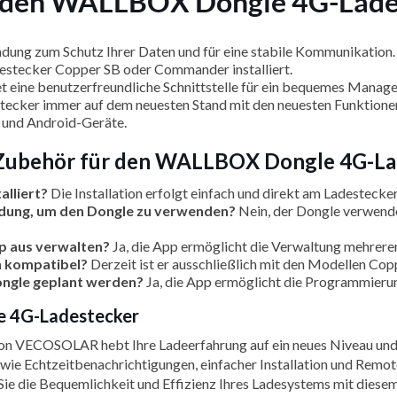
r den WALLBOX Dongle 4G-Lade
dung zum Schutz Ihrer Daten und für eine stabile Kommunikation.
estecker Copper SB oder Commander installiert.
t eine benutzerfreundliche Schnittstelle für ein bequemes Manag
stecker immer auf dem neuesten Stand mit den neuesten Funktion
 und Android-Geräte.
m Zubehör für den WALLBOX Dongle 4G-L
alliert?
Die Installation erfolgt einfach und direkt am Ladestec
ndung, um den Dongle zu verwenden?
Nein, der Dongle verwend
p aus verwalten?
Ja, die App ermöglicht die Verwaltung mehrere
n kompatibel?
Derzeit ist er ausschließlich mit den Modellen
ongle geplant werden?
Ja, die App ermöglicht die Programmierun
e 4G-Ladestecker
VECOSOLAR hebt Ihre Ladeerfahrung auf ein neues Niveau und bi
 wie Echtzeitbenachrichtigungen, einfacher Installation und Rem
Sie die Bequemlichkeit und Effizienz Ihres Ladesystems mit diese