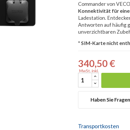
Commander von VECOSO
Konnektivität für ein
Ladestation. Entdecken
Antworten auf häufig g
unverzichtbaren Zubeh

* SIM-Karte nicht ent
340,50 €
MwSt. inkl.
Haben Sie Frage
Transportkosten