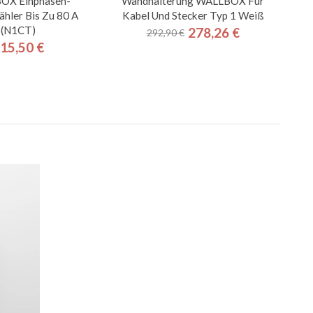
OX Einphasen-
Wandhalterung WALLBOX Für
ähler Bis Zu 80 A
Kabel Und Stecker Typ 1 Weiß
(N1CT)
278,26 €
292,90 €
Regulärer
Preis
15,50 €
Preis
Preis