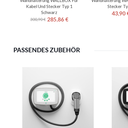
Wandhalterung WALLBOX Für
Wandhalterung W
Kabel Und Stecker Typ 1
Stecker Ty
Schwarz
43,90 
Pre
285,86 €
300,90 €
Regulärer
Preis
Preis
PASSENDES ZUBEHÖR