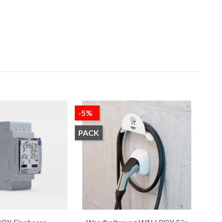
-5%
PACK