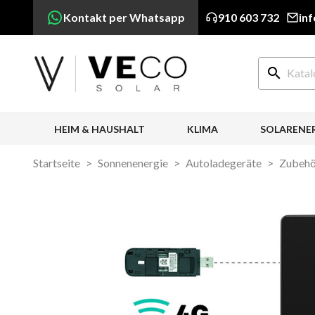
Kontakt per Whatsapp
910 603 732
in
search
HEIM & HAUSHALT
KLIMA
SOLARENE
Startseite
Sonnenenergie
Autoladegeräte
Zubehör