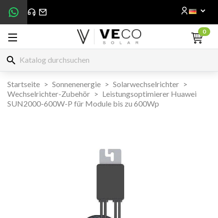
0
search
Startseite
Sonnenenergie
Solarwechselrichter
Wechselrichter-Zubehör
Leistungsoptimierer Huawei
SUN2000-600W-P für Module bis zu 600Wp