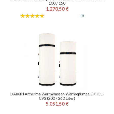
100 / 150
1.270,50 €
Preis
(1)
DAIKIN Altherma Warmwasser-Wärmepumpe EKHLE-
CV3 (200 / 260 Liter)
5.051,50 €
Preis