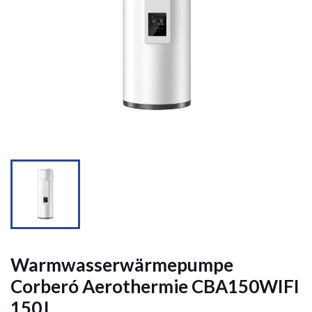


Warmwasserwärmepumpe
Corberó Aerothermie CBA150WIFI
150 L