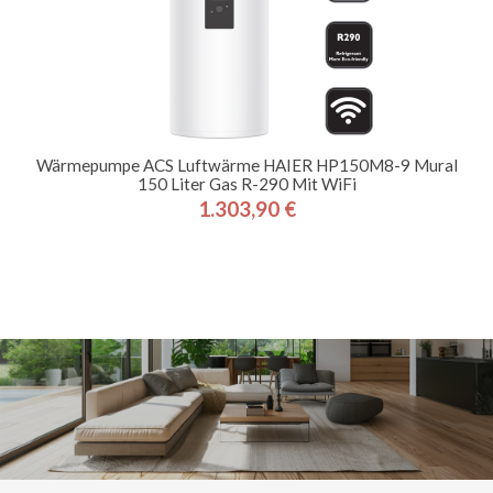
Wärmepumpe ACS Luftwärme HAIER HP150M8-9 Mural
150 Liter Gas R-290 Mit WiFi
1.303,90 €
Preis