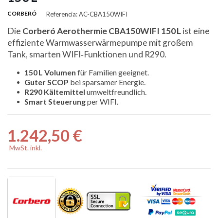
CORBERÓ
Referencia: AC-CBA150WIFI
Die
Corberó Aerothermie CBA150WIFI 150 L
ist eine
effiziente Warmwasserwärmepumpe mit großem
Tank, smarten WIFI‑Funktionen und R290.
150 L Volumen
für Familien geeignet.
Guter SCOP
bei sparsamer Energie.
R290 Kältemittel
umweltfreundlich.
Smart Steuerung
per WIFI.
1.242,50 €
MwSt. inkl.