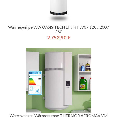
Wärmepumpe WW OASIS TECH LT / HT , 90 / 120 / 200 /
260
2.752,90 €
Preis
Warmwasser-Wärmepumpe THERMOR AEROMAX VM