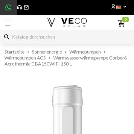
0
search
Startseite
Sonnenenergie
Wärmepumpen
Wärmepumpen ACS
Warmwasserwärmepumpe Corberó
Aerothermie CBA150WIFI 150 L