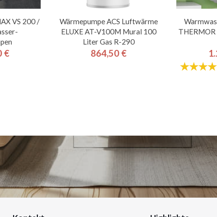
X VS 200 /
Wärmepumpe ACS Luftwärme
Warmwas
sser-
ELUXE AT-V100M Mural 100
THERMOR 
pen
Liter Gas R-290
0 €
864,50 €
1.
is
Preis