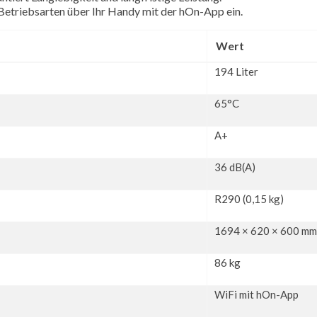
Betriebsarten über Ihr Handy mit der hOn-App ein.
Wert
194 Liter
65°C
A+
36 dB(A)
R290 (0,15 kg)
1694 × 620 × 600 mm
86 kg
WiFi mit hOn-App