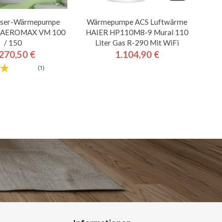
ser-Wärmepumpe
Wärmepumpe ACS Luftwärme
AEROMAX VM 100
HAIER HP110M8-9 Mural 110
/ 150
Liter Gas R-290 Mit WiFi
270,50 €
1.104,90 €
Preis
Preis
(1)