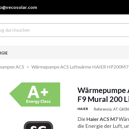
fo@vecosolar.com
RGIE
pumpen ACS
Wärmepumpe ACS Luftwärme HAIER HP200M7-F9 
Wärmepumpe A
F9 Mural 200 L
HAIER
Referencia: AT-GK
Die
Haier ACS M7
Wärm
die Energie der Luft, 