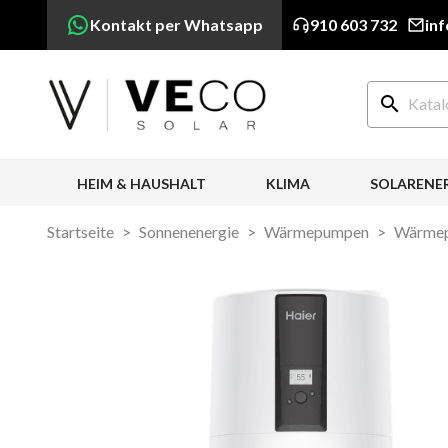
Kontakt per Whatsapp
910 603 732
in
search
HEIM & HAUSHALT
KLIMA
SOLARENE
Startseite
Sonnenenergie
Wärmepumpen
Wärme