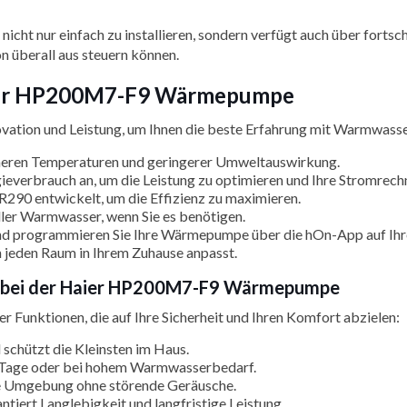
icht nur einfach zu installieren, sondern verfügt auch über fortsc
n überall aus steuern können.
ier HP200M7-F9 Wärmepumpe
on und Leistung, um Ihnen die beste Erfahrung mit Warmwasser z
heren Temperaturen und geringerer Umweltauswirkung.
ieverbrauch an, um die Leistung zu optimieren und Ihre Stromrech
t R290 entwickelt, um die Effizienz zu maximieren.
ller Warmwasser, wenn Sie es benötigen.
nd programmieren Sie Ihre Wärmepumpe über die hOn-App auf Ih
 jeden Raum in Ihrem Zuhause anpasst.
en bei der Haier HP200M7-F9 Wärmepumpe
 Funktionen, die auf Ihre Sicherheit und Ihren Komfort abzielen:
schützt die Kleinsten im Haus.
e Tage oder bei hohem Warmwasserbedarf.
ige Umgebung ohne störende Geräusche.
ntiert Langlebigkeit und langfristige Leistung.