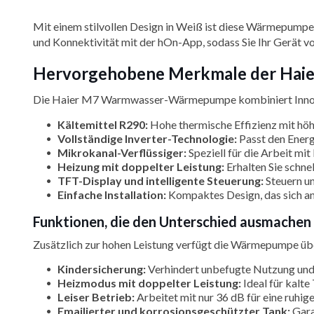
Mit einem stilvollen Design in Weiß ist diese Wärmepumpe n
und Konnektivität mit der hOn-App, sodass Sie Ihr Gerät vo
Hervorgehobene Merkmale der Ha
Die Haier M7 Warmwasser-Wärmepumpe kombiniert Innovati
Kältemittel R290:
Hohe thermische Effizienz mit hö
Vollständige Inverter-Technologie:
Passt den Energ
Mikrokanal-Verflüssiger:
Speziell für die Arbeit mi
Heizung mit doppelter Leistung:
Erhalten Sie schne
TFT-Display und intelligente Steuerung:
Steuern u
Einfache Installation:
Kompaktes Design, das sich an
Funktionen, die den Unterschied ausmach
Zusätzlich zur hohen Leistung verfügt die Wärmepumpe über
Kindersicherung:
Verhindert unbefugte Nutzung und 
Heizmodus mit doppelter Leistung:
Ideal für kalt
Leiser Betrieb:
Arbeitet mit nur 36 dB für eine ruh
Emailierter und korrosionsgeschützter Tank:
Gara