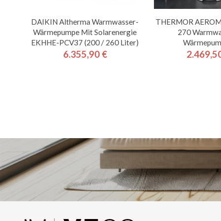
DAIKIN Altherma Warmwasser-
THERMOR AEROMA
Wärmepumpe Mit Solarenergie
270 Warmwa
EKHHE-PCV37 (200 / 260 Liter)
Wärmepum
6.355,90 €
2.469,5
Preis
Pre