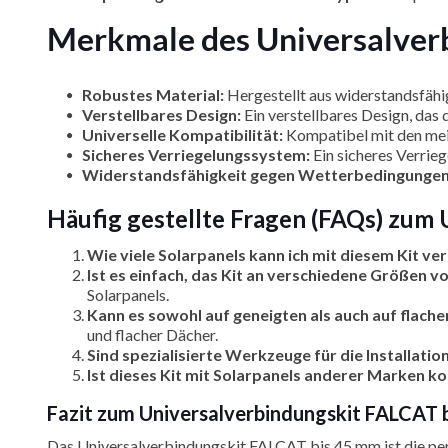
Merkmale des Universalver
Robustes Material:
Hergestellt aus widerstandsfähig
Verstellbares Design:
Ein verstellbares Design, das
Universelle Kompatibilität:
Kompatibel mit den meis
Sicheres Verriegelungssystem:
Ein sicheres Verrieg
Widerstandsfähigkeit gegen Wetterbedingungen
Häufig gestellte Fragen (FAQs) zum
Wie viele Solarpanels kann ich mit diesem Kit ve
Ist es einfach, das Kit an verschiedene Größen 
Solarpanels.
Kann es sowohl auf geneigten als auch auf flac
und flacher Dächer.
Sind spezialisierte Werkzeuge für die Installatio
Ist dieses Kit mit Solarpanels anderer Marken k
Fazit zum Universalverbindungskit FALCAT 
Das Universalverbindungskit FALCAT bis 45 mm ist die perfe