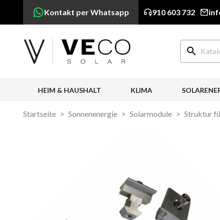
Kontakt per Whatsapp
910 603 732
in
search
HEIM & HAUSHALT
KLIMA
SOLARENE
Startseite
Sonnenenergie
Solarmodule
Struktur f