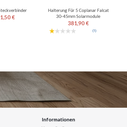
teckverbinder
Halterung Für 5 Coplanar Falcat
30-45mm Solarmodule
1,50 €
Preis
381,90 €
Preis
(1)
Informationen