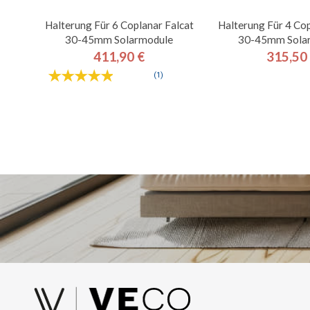
Halterung Für 6 Coplanar Falcat
Halterung Für 4 Cop
30-45mm Solarmodule
30-45mm Sola
411,90 €
315,50
Preis
Pre
(1)