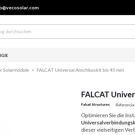
fo@vecosolar.com
RGIE
ür Solarmodule
FALCAT Universal Anschlusskit bis 45 mm
FALCAT Univers
Falcat Structures
Referenci
Optimieren Sie die Inst
Universalverbindungsk
dieser vielseitigen Ve