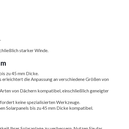
.
hließlich starker Winde.
mm
bis zu 45 mm Dicke.
ts erleichtert die Anpassung an verschiedene Größen von
n Arten von Dächern kompatibel, einschließlich geneigter
 erfordert keine spezialisierten Werkzeuge.
chen Solarpanels bis zu 45 mm Dicke kompatibel.
keit Ihrer Solaranlage zu verbessern. Nutzen Sie das