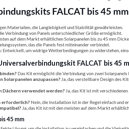
bindungskits FALCAT bis 45 mm
en Materialien, die Langlebigkeit und Stabilität gewährleisten.
 die Verbindung von Panels unterschiedlicher Größe ermöglicht.
ten auf dem Markt erhältlichen Solarpanelen bis zu 45 mm Dicke
elungssystem, das die Panels fest miteinander verbindet.
:
Entwickelt, um widrige Wetterbedingungen zu widerstehen, einsc
 Universalverbindungskit FALCAT bis 45 
rbinden?
Das Kit ermöglicht die Verbindung von zwei Solarpanels 
von Solarpanelen anzupassen?
Ja, das verstellbare Design des Ki
hen Dächern verwendet werden?
Ja, das Kit ist mit verschiedene
n erforderlich?
Nein, die Installation ist in der Regel einfach und
ompatibel?
Ja, das Kit ist mit den meisten auf dem Markt erhältli
bis 45 mm
kte Lösung, um die Installation zu vereinfachen und die Vielseitig