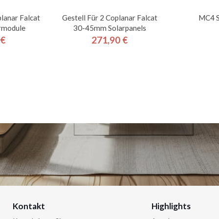
lanar Falcat
Gestell Für 2 Coplanar Falcat
MC4 S
rmodule
30-45mm Solarpanels
 €
271,90 €
is
Preis
Kontakt
Highlights