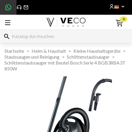
0
search
Startseite
Heim & Haushalt
Kleine Haushaltsgeräte
Staubsaugen und Reinigung
Schlittenstaubsauger
Schlittenstaubsauger mit Beutel Bosch Serie 4 BGB38BA3T
850W