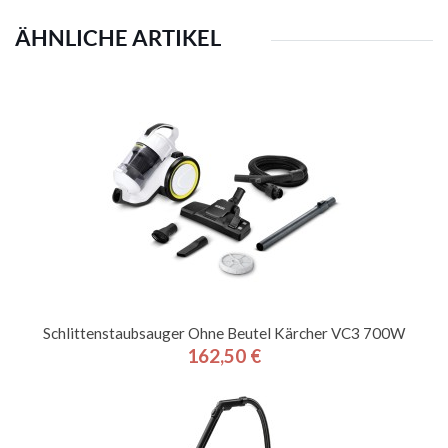
ÄHNLICHE ARTIKEL
Schlittenstaubsauger Ohne Beutel Kärcher VC3 700W
162,50 €
Preis