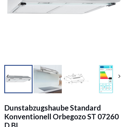




Dunstabzugshaube Standard
Konventionell Orbegozo ST 07260
D BL