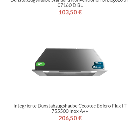
07160 D BL
103,50 €
Preis
Integrierte Dunstabzugshaube Cecotec Bolero Flux IT
755500 Inox A++
206,50 €
Preis