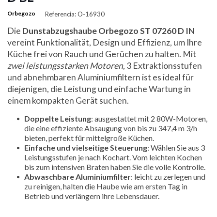
Orbegozo
Referencia: O-16930
Die
Dunstabzugshaube Orbegozo ST 07260 D IN
vereint Funktionalität, Design und Effizienz, um Ihre
Küche frei von Rauch und Gerüchen zu halten. Mit
zwei leistungsstarken Motoren
, 3 Extraktionsstufen
und abnehmbaren Aluminiumfiltern ist es ideal für
diejenigen, die Leistung und einfache Wartung in
einem kompakten Gerät suchen.
Doppelte Leistung
: ausgestattet mit 2 80W-Motoren,
die eine effiziente Absaugung von bis zu 347,4 m 3/h
bieten, perfekt für mittelgroße Küchen.
Einfache und vielseitige Steuerung
: Wählen Sie aus 3
Leistungsstufen je nach Kochart. Vom leichten Kochen
bis zum intensiven Braten haben Sie die volle Kontrolle.
Abwaschbare Aluminiumfilter
: leicht zu zerlegen und
zu reinigen, halten die Haube wie am ersten Tag in
Betrieb und verlängern ihre Lebensdauer.