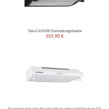
Teka C6310B Dunstabzugshaube
155,90 €
Preis
Dunstabzugshaube Standard Konventionell Orbegozo ST