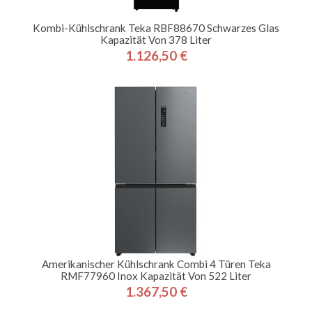
Kombi-Kühlschrank Teka RBF88670 Schwarzes Glas
Kapazität Von 378 Liter
1.126,50 €
Preis
Amerikanischer Kühlschrank Combi 4 Türen Teka
RMF77960 Inox Kapazität Von 522 Liter
1.367,50 €
Preis