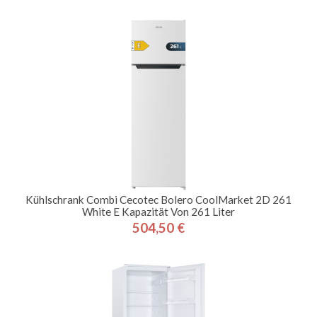
Kühlschrank Combi Cecotec Bolero CoolMarket 2D 261
White E Kapazität Von 261 Liter
504,50 €
Preis