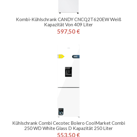
Kombi-Kühlschrank CANDY CNCQ2T620EW Weiß
Kapazität Von 409 Liter
597,50 €
Preis
Kühlschrank Combi Cecotec Bolero CoolMarket Combi
250 WD White Glass D Kapazität 250 Liter
553,50 €