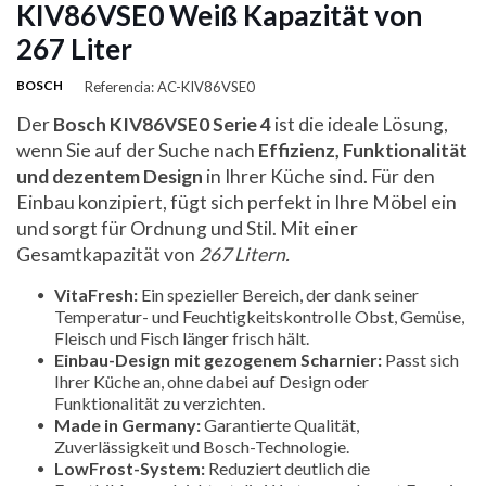
KIV86VSE0 Weiß Kapazität von
267 Liter
BOSCH
Referencia: AC-KIV86VSE0
Der
Bosch KIV86VSE0 Serie 4
ist die ideale Lösung,
wenn Sie auf der Suche nach
Effizienz, Funktionalität
und dezentem Design
in Ihrer Küche sind. Für den
Einbau konzipiert, fügt sich perfekt in Ihre Möbel ein
und sorgt für Ordnung und Stil. Mit einer
Gesamtkapazität von
267 Litern.
VitaFresh:
Ein spezieller Bereich, der dank seiner
Temperatur- und Feuchtigkeitskontrolle Obst, Gemüse,
Fleisch und Fisch länger frisch hält.
Einbau-Design mit gezogenem Scharnier:
Passt sich
Ihrer Küche an, ohne dabei auf Design oder
Funktionalität zu verzichten.
Made in Germany:
Garantierte Qualität,
Zuverlässigkeit und Bosch-Technologie.
LowFrost-System:
Reduziert deutlich die