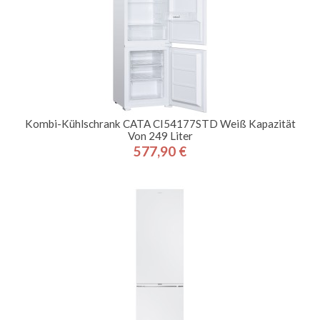
Kombi-Kühlschrank CATA CI54177STD Weiß Kapazität
Von 249 Liter
577,90 €
Preis