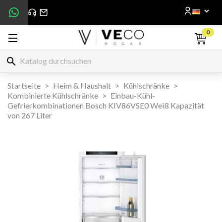
0
search
Startseite
Heim & Haushalt
Kühlschränke
Kombinierte Kühlschränke
Einbau-Kühl-
Gefrierkombinationen Bosch KIV86VSE0 Weiß Kapazität
von 267 Liter